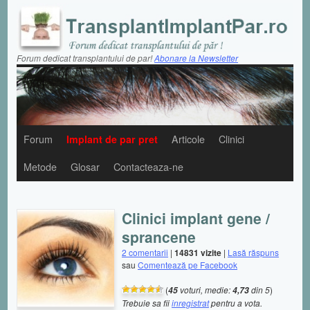
Forum dedicat transplantului de par!
Abonare la Newsletter
Forum
Implant de par pret
Articole
Clinici
Metode
Glosar
Contacteaza-ne
Clinici implant gene /
sprancene
2 comentarii
|
14831 vizite
|
Lasă răspuns
sau
Comentează pe Facebook
(
voturi, medie:
din 5
)
45
4,73
Trebuie sa fii
inregistrat
pentru a vota.