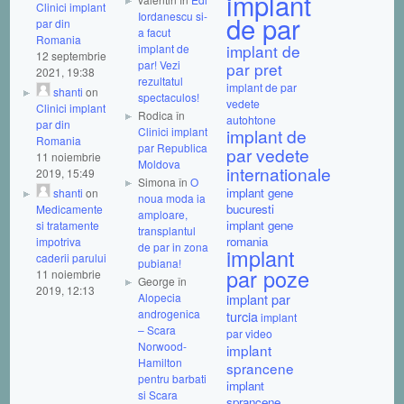
implant
Clinici implant
Iordanescu si-
de par
par din
a facut
Romania
implant de
implant de
12 septembrie
par! Vezi
par pret
2021, 19:38
rezultatul
implant de par
shanti
on
spectaculos!
vedete
Clinici implant
Rodica în
autohtone
par din
Clinici implant
implant de
Romania
par Republica
par vedete
11 noiembrie
Moldova
internationale
2019, 15:49
Simona în
O
implant gene
shanti
on
noua moda ia
bucuresti
Medicamente
amploare,
implant gene
si tratamente
transplantul
romania
impotriva
de par in zona
implant
caderii parului
pubiana!
par poze
11 noiembrie
George în
2019, 12:13
Alopecia
implant par
androgenica
turcia
implant
– Scara
par video
Norwood-
implant
Hamilton
sprancene
pentru barbati
implant
si Scara
sprancene