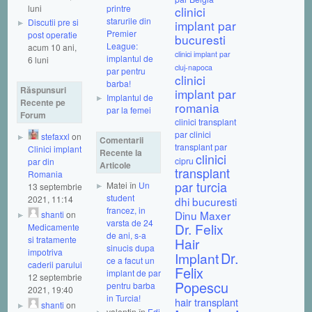
luni
printre
clinici
starurile din
Discutii pre si
implant par
Premier
post operatie
bucuresti
League:
acum 10 ani,
clinici implant par
implantul de
6 luni
cluj-napoca
par pentru
clinici
barba!
Răspunsuri
implant par
Implantul de
Recente pe
romania
par la femei
Forum
clinici transplant
par
clinici
stefaxxl
on
Comentarii
transplant par
Clinici implant
Recente la
clinici
cipru
par din
Articole
transplant
Romania
par turcia
Matei în
Un
13 septembrie
student
2021, 11:14
dhi bucuresti
francez, in
Dinu Maxer
shanti
on
varsta de 24
Dr. Felix
Medicamente
de ani, s-a
si tratamente
Hair
sinucis dupa
impotriva
Dr.
Implant
ce a facut un
caderii parului
Felix
implant de par
12 septembrie
Popescu
pentru barba
2021, 19:40
in Turcia!
hair transplant
shanti
on
valentin în
Edi