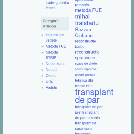
Ludwig pentru
romania
femei
metoda FUE
mihai
Categorii
traistariu
Articole
Razvan
Ciobanu
Implant par
vedete
reconstructie
Metoda FUE
barba
reconstructie
Metoda
sprancene
STRIP
Necenzurat
scapa de chelie
Noutati
solutii impotriva
caderii parului
Oferte
tehnica dhi
Utile
tehnica FUE
Vedete
transplant
de par
transplant de par
pret
transplant
de par romania
transplant de
sprancene
transplant