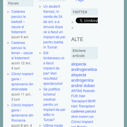
Forum
Un student
Caderea
francez, in
TWITTER
parului la
varsta de 24
barbati –
de ani, s-a
cauze si
sinucis dupa
tratament
ce a facut un
acum 9 ani
implant de par
ALTE
pentru barba
Caderea
in Turcia!
parului la
Etichete
femei – cauze
Edi
articole
si tratament
Iordanescu si-
acum 12 ani,
a facut
alopecia
4 luni
implant de
androgenetica
par! Vezi
Clinici implant
alopecia
rezultatul
gene /
androgenica
spectaculos!
sprancene din
andrei duban
strainatate
Se justifica
ARTAS Robotic
acum 11 ani,
turismul
FUE Hair
3 luni
medical
Transplant
BHR
pentru un
Clinici implant
Hair Transplant
implant de par
gene /
caderea parului
ieftin in
sprancene din
clinici implant par
Turcia?
Romania
Clinici implant
acum 8 ani, 4
Ultima moda
par Belgia