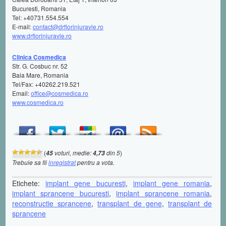
Bucuresti, Romania
Tel: +40731.554.554
E-mail:
contact@drflorinjuravle.ro
www.drflorinjuravle.ro
Clinica Cosmedica
Str. G. Cosbuc nr. 52
Baia Mare, Romania
Tel/Fax: +40262.219.521
Email:
office@cosmedica.ro
www.cosmedica.ro
(
voturi, medie:
din 5
)
45
4,73
Trebuie sa fii
inregistrat
pentru a vota.
Etichete:
implant gene bucuresti
,
implant gene romania
,
implant sprancene bucuresti
,
implant sprancene romania
,
reconstructie sprancene
,
transplant de gene
,
transplant de
sprancene