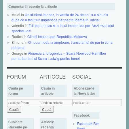
Comentarii recente la articole
Matei în
Un student francez, in varsta de 24 de ani, s-a sinucis
dupa ce a facut un implant de par pentru barba in Turcia!
valentin în
Edi Iordanescu si-a facut implant de par! Vezi rezultatul
spectaculos!
Rodica în
Clinici implant par Republica Moldova
Simona în
O noua moda ia amploare, transplantul de par in zona
pubiana!
George în
Alopecia androgenica – Scara Norwood-Hamilton
pentru barbati si Scara Ludwig pentru femei
FORUM
ARTICOLE
SOCIAL
Caută pe
Caută în
Aboneaza-te
forum
articole
la Newsletter
Facebook
Subiecte
Articole
Facebook Fan
Recente pe
recente
Page