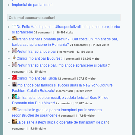
Implantul de par la femei
Cele mai accesate sectiuni
Dr. Felix Hair Implant – Ultraspecializati in implant de par, barba
si sprancene
32 comentarii
|
118,494 vizite
Transplant par Romania preturi? | Cat costa un implant de par,
barba sau sprancene in Romania?
24 comentarii
|
114,325 vizite
Preturi transplant de par
5 comentarii
|
43,150 vizite
Clinici implant par Bucuresti
1 comentarii
|
33,566 vizite
Preturi transplant de par, implant de sprancene si barba
7
comentarii
|
31,185 vizite
Clinici implant par Turcia
12 comentarii
|
27,835 vizite
Implant de par fabulos si succes urias la New York Couture
Fashion: Catalin Botezatu!
0 comentarii
|
26,607 vizite
Un transplant de par reusit, o vedeta fericita! Brad Pitt de
Romania aka Dinu Maxer!
7 comentarii
|
18,817 vizite
Consultatie gratuita pentru transplant par in vederea
reconstructiei de sprancene
9 comentarii
|
17,859 vizite
La ce sa te astepti dupa o operatie de transplant de par
0
comentarii
|
17,818 vizite