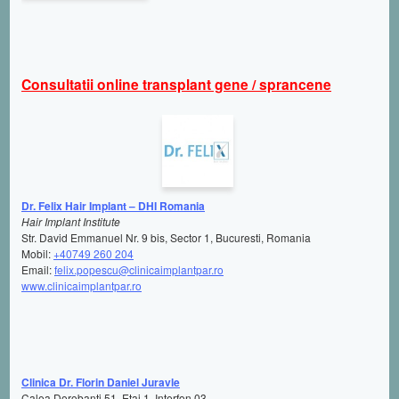
Consultatii online transplant gene / sprancene
Dr. Felix Hair Implant – DHI Romania
Hair Implant Institute
Str. David Emmanuel Nr. 9 bis, Sector 1, Bucuresti, Romania
Mobil:
+40749 260 204
Email:
felix.popescu@clinicaimplantpar.ro
www.clinicaimplantpar.ro
Clinica Dr. Florin Daniel Juravle
Calea Dorobanti 51, Etaj 1, Interfon 03