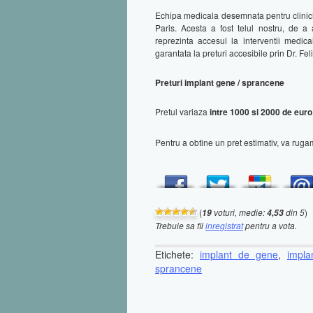
Echipa medicala desemnata pentru clinici
Paris. Acesta a fost telul nostru, de a
reprezinta accesul la interventii medica
garantata la preturi accesibile prin Dr. Feli
Preturi implant gene / sprancene
Pretul variaza
intre 1000 si 2000 de euro
Pentru a obtine un pret estimativ, va rugam
(
voturi, medie:
din 5
)
19
4,53
Trebuie sa fii
inregistrat
pentru a vota.
Etichete:
implant de gene
,
impla
sprancene