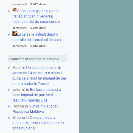
comentarii
|
18,817 vizite
Consultatie gratuita pentru
transplant par in vederea
reconstructiei de sprancene
9
comentarii
|
17,859 vizite
La ce sa te astepti dupa o
operatie de transplant de par
0
comentarii
|
17,818 vizite
Comentarii recente la articole
Matei în
Un student francez, in
varsta de 24 de ani, s-a sinucis
dupa ce a facut un implant de par
pentru barba in Turcia!
valentin în
Edi Iordanescu si-a
facut implant de par! Vezi
rezultatul spectaculos!
Rodica în
Clinici implant par
Republica Moldova
Simona în
O noua moda ia
amploare, transplantul de par in
zona pubiana!