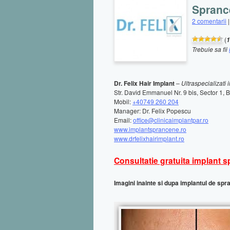
Spranc
2 comentarii
(
1
Trebuie sa fii
Dr. Felix Hair Implant
–
Ultraspecializati
Str. David Emmanuel Nr. 9 bis, Sector 1, 
Mobil:
+40749 260 204
Manager: Dr. Felix Popescu
Email:
office@clinicaimplantpar.ro
www.implantsprancene.ro
www.drfelixhairimplant.ro
Consultatie gratuita implant 
Imagini inainte si dupa implantul de sp