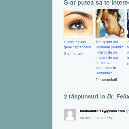
S-ar putea sa te intere
Clinici implant
Transplant par
A
gene / sprancene
Romania preturi?
f
| Cat costa un
m
2 comentarii
implant de par,
i
barba sau
0
sprancene in
Romania?
24 comentarii
2 răspunsuri la
Dr. Feli
ioanaandrei11@yahoo.com
s
26 mai 2021 la 17:52