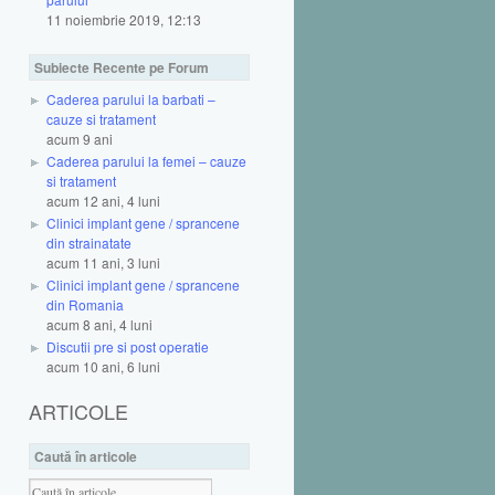
11 noiembrie 2019, 12:13
Subiecte Recente pe Forum
Caderea parului la barbati –
cauze si tratament
acum 9 ani
Caderea parului la femei – cauze
si tratament
acum 12 ani, 4 luni
Clinici implant gene / sprancene
din strainatate
acum 11 ani, 3 luni
Clinici implant gene / sprancene
din Romania
acum 8 ani, 4 luni
Discutii pre si post operatie
acum 10 ani, 6 luni
ARTICOLE
Caută în articole