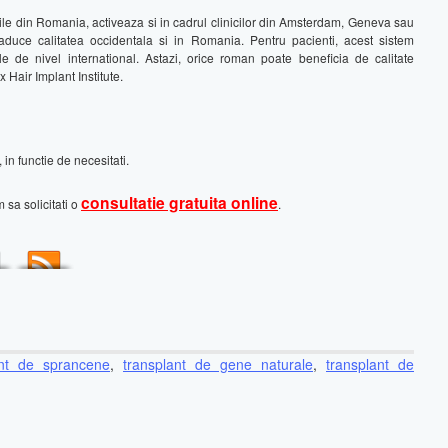
le din Romania, activeaza si in cadrul clinicilor din Amsterdam, Geneva sau
 aduce calitatea occidentala si in Romania. Pentru pacienti, acest sistem
le de nivel international. Astazi, orice roman poate beneficia de calitate
x Hair Implant Institute.
, in functie de necesitati.
consultatie gratuita online
 sa solicitati o
.
nt de sprancene
,
transplant de gene naturale
,
transplant de