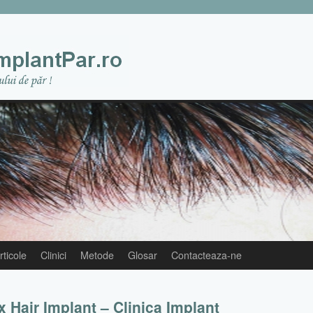
rticole
Clinici
Metode
Glosar
Contacteaza-ne
ix Hair Implant – Clinica Implant