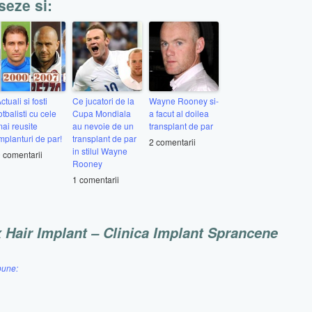
seze si:
ctuali si fosti
Ce jucatori de la
Wayne Rooney si-
otbalisti cu cele
Cupa Mondiala
a facut al doilea
ai reusite
au nevoie de un
transplant de par
mplanturi de par!
transplant de par
2 comentarii
in stilul Wayne
 comentarii
Rooney
1 comentarii
x Hair Implant – Clinica Implant Sprancene
pune: