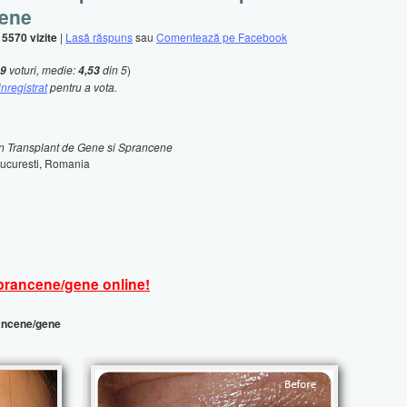
ene
|
5570 vizite
|
Lasă răspuns
sau
Comentează pe Facebook
voturi, medie:
din 5
)
9
4,53
inregistrat
pentru a vota.
 in Transplant de Gene si Sprancene
Bucuresti, Romania
sprancene/gene online!
rancene/gene