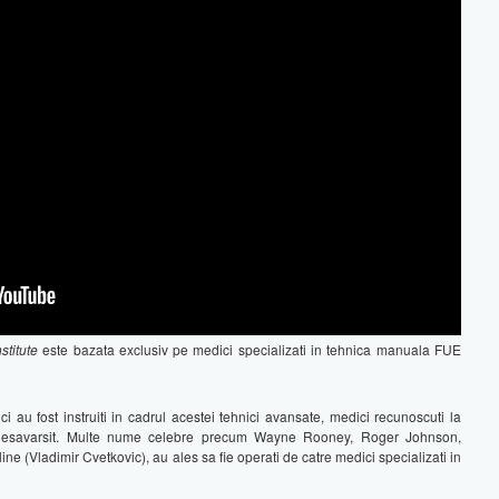
stitute
este bazata exclusiv pe medici specializati in tehnica manuala FUE
 au fost instruiti in cadrul acestei tehnici avansate, medici recunoscuti la
l desavarsit. Multe nume celebre precum Wayne Rooney, Roger Johnson,
ne (Vladimir Cvetkovic), au ales sa fie operati de catre medici specializati in