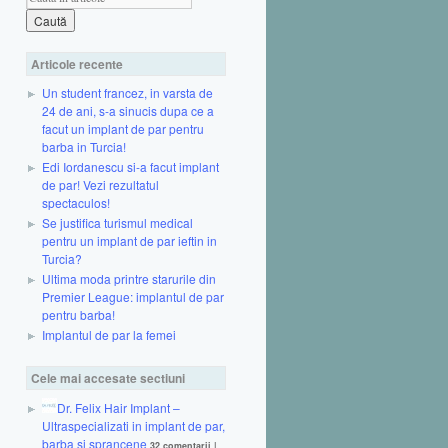
Articole recente
Un student francez, in varsta de
24 de ani, s-a sinucis dupa ce a
facut un implant de par pentru
barba in Turcia!
Edi Iordanescu si-a facut implant
de par! Vezi rezultatul
spectaculos!
Se justifica turismul medical
pentru un implant de par ieftin in
Turcia?
Ultima moda printre starurile din
Premier League: implantul de par
pentru barba!
Implantul de par la femei
Cele mai accesate sectiuni
Dr. Felix Hair Implant –
Ultraspecializati in implant de par,
barba si sprancene
32 comentarii
|