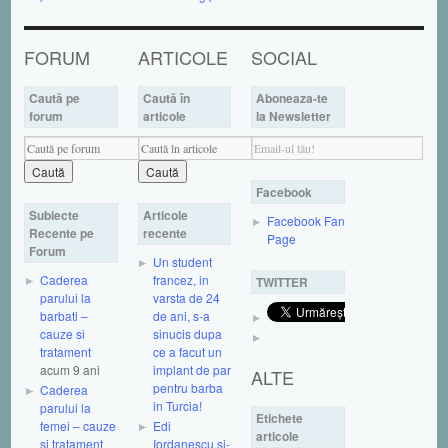
FORUM
ARTICOLE
SOCIAL
Caută pe
Caută în
Aboneaza-te
forum
articole
la Newsletter
Facebook
Subiecte
Articole
Facebook Fan
Recente pe
recente
Page
Forum
Un student
Caderea
francez, in
TWITTER
parului la
varsta de 24
barbati –
de ani, s-a
cauze si
sinucis dupa
tratament
ce a facut un
acum 9 ani
implant de par
ALTE
pentru barba
Caderea
in Turcia!
parului la
Etichete
femei – cauze
Edi
articole
si tratament
Iordanescu si-