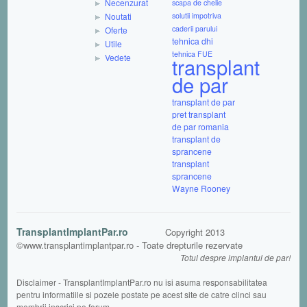
Necenzurat
scapa de chelie
Noutati
solutii impotriva
caderii parului
Oferte
tehnica dhi
Utile
tehnica FUE
Vedete
transplant
de par
transplant de par
pret
transplant
de par romania
transplant de
sprancene
transplant
sprancene
Wayne Rooney
TransplantImplantPar.ro
Copyright 2013
©www.transplantimplantpar.ro - Toate drepturile rezervate
Totul despre implantul de par!
Disclaimer - TransplantImplantPar.ro nu isi asuma responsabilitatea
pentru informatiile si pozele postate pe acest site de catre clinci sau
membrii inscrisi pe forum.