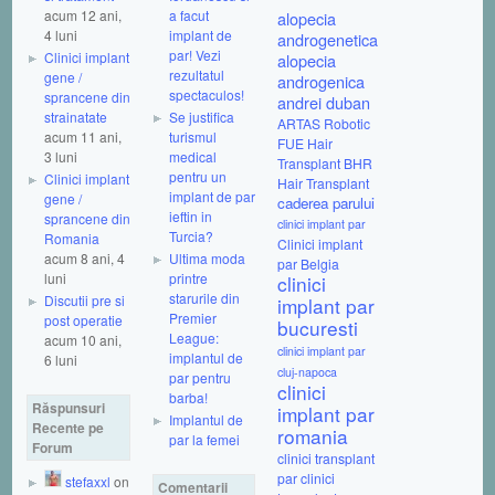
acum 12 ani,
a facut
alopecia
4 luni
implant de
androgenetica
par! Vezi
Clinici implant
alopecia
rezultatul
gene /
androgenica
spectaculos!
sprancene din
andrei duban
strainatate
Se justifica
ARTAS Robotic
acum 11 ani,
turismul
FUE Hair
3 luni
medical
Transplant
BHR
pentru un
Clinici implant
Hair Transplant
implant de par
gene /
caderea parului
ieftin in
sprancene din
clinici implant par
Turcia?
Romania
Clinici implant
acum 8 ani, 4
Ultima moda
par Belgia
luni
printre
clinici
starurile din
Discutii pre si
implant par
Premier
post operatie
bucuresti
League:
acum 10 ani,
clinici implant par
implantul de
6 luni
cluj-napoca
par pentru
clinici
barba!
Răspunsuri
implant par
Implantul de
Recente pe
romania
par la femei
Forum
clinici transplant
par
clinici
stefaxxl
on
Comentarii