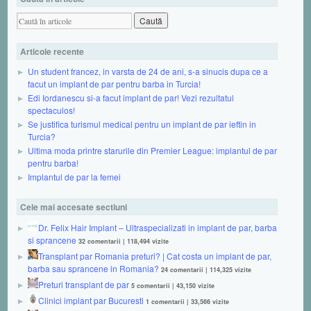
Articole recente
Un student francez, in varsta de 24 de ani, s-a sinucis dupa ce a
facut un implant de par pentru barba in Turcia!
Edi Iordanescu si-a facut implant de par! Vezi rezultatul
spectaculos!
Se justifica turismul medical pentru un implant de par ieftin in
Turcia?
Ultima moda printre starurile din Premier League: implantul de par
pentru barba!
Implantul de par la femei
Cele mai accesate sectiuni
Dr. Felix Hair Implant – Ultraspecializati in implant de par, barba
si sprancene
32 comentarii
|
118,494 vizite
Transplant par Romania preturi? | Cat costa un implant de par,
barba sau sprancene in Romania?
24 comentarii
|
114,325 vizite
Preturi transplant de par
5 comentarii
|
43,150 vizite
Clinici implant par Bucuresti
1 comentarii
|
33,566 vizite