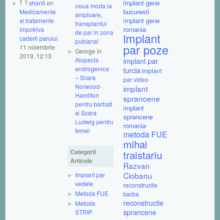
implant gene
shanti
on
noua moda ia
bucuresti
Medicamente
amploare,
implant gene
si tratamente
transplantul
romania
impotriva
de par in zona
implant
caderii parului
pubiana!
par poze
11 noiembrie
George în
2019, 12:13
Alopecia
implant par
androgenica
turcia
implant
– Scara
par video
Norwood-
implant
Hamilton
sprancene
pentru barbati
implant
si Scara
sprancene
Ludwig pentru
romania
femei
metoda FUE
mihai
Categorii
traistariu
Articole
Razvan
Ciobanu
Implant par
vedete
reconstructie
Metoda FUE
barba
reconstructie
Metoda
sprancene
STRIP