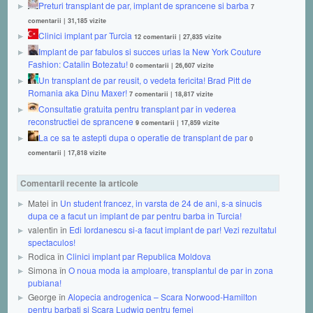
Preturi transplant de par, implant de sprancene si barba
7
comentarii
|
31,185 vizite
Clinici implant par Turcia
12 comentarii
|
27,835 vizite
Implant de par fabulos si succes urias la New York Couture
Fashion: Catalin Botezatu!
0 comentarii
|
26,607 vizite
Un transplant de par reusit, o vedeta fericita! Brad Pitt de
Romania aka Dinu Maxer!
7 comentarii
|
18,817 vizite
Consultatie gratuita pentru transplant par in vederea
reconstructiei de sprancene
9 comentarii
|
17,859 vizite
La ce sa te astepti dupa o operatie de transplant de par
0
comentarii
|
17,818 vizite
Comentarii recente la articole
Matei în
Un student francez, in varsta de 24 de ani, s-a sinucis
dupa ce a facut un implant de par pentru barba in Turcia!
valentin în
Edi Iordanescu si-a facut implant de par! Vezi rezultatul
spectaculos!
Rodica în
Clinici implant par Republica Moldova
Simona în
O noua moda ia amploare, transplantul de par in zona
pubiana!
George în
Alopecia androgenica – Scara Norwood-Hamilton
pentru barbati si Scara Ludwig pentru femei