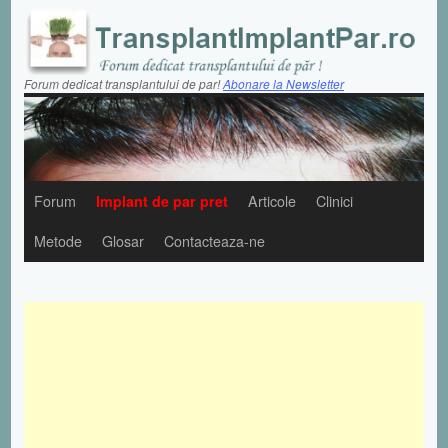
Forum dedicat transplantului de par!
Abonare la Newsletter
Forum
Implant de par pret
Articole
Clinici
Metode
Glosar
Contacteaza-ne