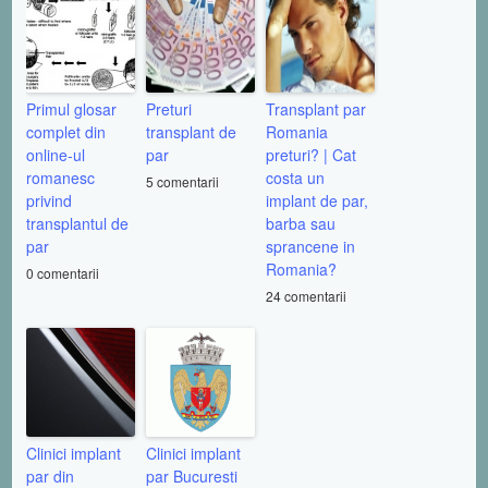
Primul glosar
Preturi
Transplant par
complet din
transplant de
Romania
online-ul
par
preturi? | Cat
romanesc
costa un
5 comentarii
privind
implant de par,
transplantul de
barba sau
par
sprancene in
Romania?
0 comentarii
24 comentarii
Clinici implant
Clinici implant
par din
par Bucuresti