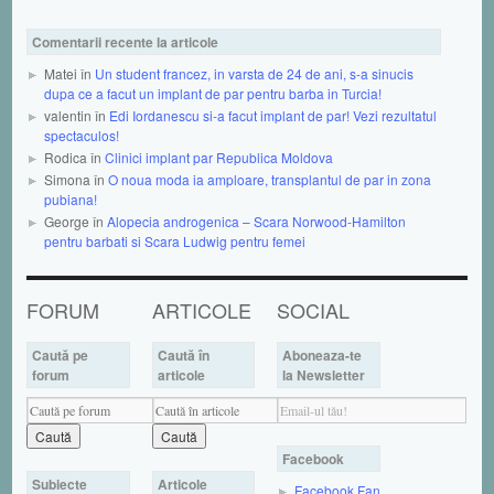
Comentarii recente la articole
Matei în
Un student francez, in varsta de 24 de ani, s-a sinucis
dupa ce a facut un implant de par pentru barba in Turcia!
valentin în
Edi Iordanescu si-a facut implant de par! Vezi rezultatul
spectaculos!
Rodica în
Clinici implant par Republica Moldova
Simona în
O noua moda ia amploare, transplantul de par in zona
pubiana!
George în
Alopecia androgenica – Scara Norwood-Hamilton
pentru barbati si Scara Ludwig pentru femei
FORUM
ARTICOLE
SOCIAL
Caută pe
Caută în
Aboneaza-te
forum
articole
la Newsletter
Facebook
Subiecte
Articole
Facebook Fan