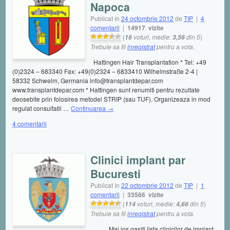
Napoca
Publicat în
24 octombrie 2012
de
TIP
|
4
comentarii
|
14917 vizite
(
voturi, medie:
din 5
)
16
3,56
Trebuie sa fii
inregistrat
pentru a vota.
Hattingen Hair Transplantation * Tel: +49
(0)2324 – 683340 Fax: +49(0)2324 – 6833410 Wilhelmstraße 2-4 |
58332 Schwelm, Germania info@transplantdepar.com
www.transplantdepar.com * Hattingen sunt renumiti pentru rezultate
deosebite prin folosirea metodei STRIP (sau TUF). Organizeaza in mod
regulat consultatii …
Continuarea
→
4 comentarii
Clinici implant par
Bucuresti
Publicat în
22 octombrie 2012
de
TIP
|
1
comentarii
|
33566 vizite
(
voturi, medie:
din 5
)
114
4,66
Trebuie sa fii
inregistrat
pentru a vota.
Mai jos gasiti lista clinicilor de implant