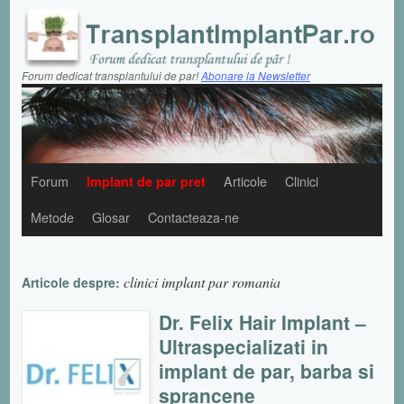
Forum dedicat transplantului de par!
Abonare la Newsletter
Forum
Implant de par pret
Articole
Clinici
Metode
Glosar
Contacteaza-ne
clinici implant par romania
Articole despre:
Dr. Felix Hair Implant –
Ultraspecializati in
implant de par, barba si
sprancene