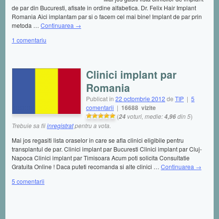
de par din Bucuresti, afisate in ordine alfabetica. Dr. Felix Hair Implant
Romania Aici implantam par si o facem cel mai bine! Implant de par prin
metoda …
Continuarea
→
1 comentariu
Clinici implant par
Romania
Publicat în
22 octombrie 2012
de
TIP
|
5
comentarii
|
16688 vizite
(
voturi, medie:
din 5
)
24
4,96
Trebuie sa fii
inregistrat
pentru a vota.
Mai jos regasiti lista oraselor in care se afla clinici eligibile pentru
transplantul de par. Clinici implant par Bucuresti Clinici implant par Cluj-
Napoca Clinici implant par Timisoara Acum poti solicita Consultatie
Gratuita Online ! Daca puteti recomanda si alte clinici …
Continuarea
→
5 comentarii