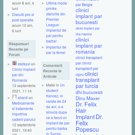
acum 8 ani, 4
Ultima moda
par Belgia
luni
printre
clinici
starurile din
Discutii pre si
implant par
Premier
post operatie
bucuresti
League:
acum 10 ani,
clinici implant par
implantul de
6 luni
cluj-napoca
par pentru
clinici
barba!
Răspunsuri
implant par
Implantul de
Recente pe
romania
par la femei
Forum
clinici transplant
par
clinici
stefaxxl
on
Comentarii
transplant par
Clinici implant
Recente la
clinici
cipru
par din
Articole
transplant
Romania
par turcia
Matei în
Un
13 septembrie
student
2021, 11:14
dhi bucuresti
francez, in
Dinu Maxer
shanti
on
varsta de 24
Dr. Felix
Medicamente
de ani, s-a
si tratamente
Hair
sinucis dupa
impotriva
Dr.
Implant
ce a facut un
caderii parului
Felix
implant de par
12 septembrie
Popescu
pentru barba
2021, 19:40
in Turcia!