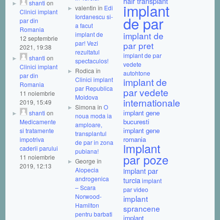
hair transplant
shanti
on
implant
valentin în
Edi
Clinici implant
Iordanescu si-
de par
par din
a facut
Romania
implant de
implant de
12 septembrie
par! Vezi
par pret
2021, 19:38
rezultatul
implant de par
shanti
on
spectaculos!
vedete
Clinici implant
Rodica în
autohtone
par din
Clinici implant
implant de
Romania
par Republica
par vedete
11 noiembrie
Moldova
internationale
2019, 15:49
Simona în
O
implant gene
shanti
on
noua moda ia
bucuresti
Medicamente
amploare,
implant gene
si tratamente
transplantul
romania
impotriva
de par in zona
implant
caderii parului
pubiana!
par poze
11 noiembrie
George în
2019, 12:13
Alopecia
implant par
androgenica
turcia
implant
– Scara
par video
Norwood-
implant
Hamilton
sprancene
pentru barbati
implant