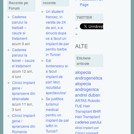
Recente pe
recente
Page
Forum
Un student
Caderea
francez, in
TWITTER
parului la
varsta de 24
barbati –
de ani, s-a
cauze si
sinucis dupa
tratament
ce a facut un
acum 9 ani
implant de par
ALTE
pentru barba
Caderea
in Turcia!
parului la
Etichete
femei – cauze
Edi
articole
si tratament
Iordanescu si-
acum 12 ani,
a facut
alopecia
4 luni
implant de
androgenetica
par! Vezi
Clinici implant
alopecia
rezultatul
gene /
androgenica
spectaculos!
sprancene din
andrei duban
strainatate
Se justifica
ARTAS Robotic
acum 11 ani,
turismul
FUE Hair
3 luni
medical
Transplant
BHR
pentru un
Clinici implant
Hair Transplant
implant de par
gene /
caderea parului
ieftin in
sprancene din
clinici implant par
Turcia?
Romania
Clinici implant