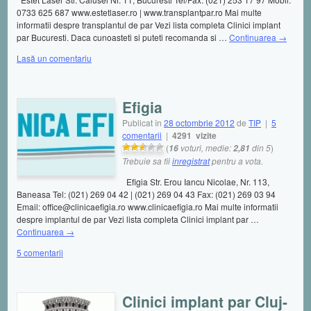
0733 625 687 www.estetlaser.ro | www.transplantpar.ro Mai multe
informatii despre transplantul de par Vezi lista completa Clinici implant
par Bucuresti. Daca cunoasteti si puteti recomanda si …
Continuarea
→
Lasă un comentariu
Efigia
Publicat în
28 octombrie 2012
de
TIP
|
5
comentarii
|
4291 vizite
(
voturi, medie:
din 5
)
16
2,81
Trebuie sa fii
inregistrat
pentru a vota.
Efigia Str. Erou Iancu Nicolae, Nr. 113,
Baneasa Tel: (021) 269 04 42 | (021) 269 04 43 Fax: (021) 269 03 94
Email: office@clinicaefigia.ro www.clinicaefigia.ro Mai multe informatii
despre implantul de par Vezi lista completa Clinici implant par …
Continuarea
→
5 comentarii
Clinici implant par Cluj-