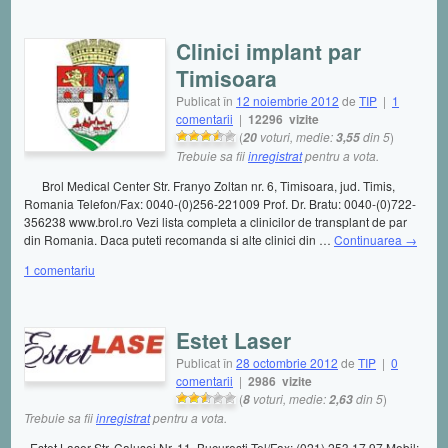
Clinici implant par
Timisoara
Publicat în
12 noiembrie 2012
de
TIP
|
1
comentarii
|
12296 vizite
(
voturi, medie:
din 5
)
20
3,55
Trebuie sa fii
inregistrat
pentru a vota.
Brol Medical Center Str. Franyo Zoltan nr. 6, Timisoara, jud. Timis,
Romania Telefon/Fax: 0040-(0)256-221009 Prof. Dr. Bratu: 0040-(0)722-
356238 www.brol.ro Vezi lista completa a clinicilor de transplant de par
din Romania. Daca puteti recomanda si alte clinici din …
Continuarea
→
1 comentariu
Estet Laser
Publicat în
28 octombrie 2012
de
TIP
|
0
comentarii
|
2986 vizite
(
voturi, medie:
din 5
)
8
2,63
Trebuie sa fii
inregistrat
pentru a vota.
Estet Laser Str. Calusei Nr. 11, Bucuresti Tel/Fax: (021) 253 17 97 Mobil: