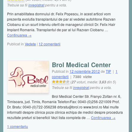
Trebuie sa fii
inregistrat
pentru a vota.
Prin amabilitatea domnului dr. Felix Popescu, in acest articol vom
prezenta evolutia transplantului de par al vedetei autohtone Razvan
Ciobanu si un scurt interviu oferit de managerul clinicii Dr. Felix Hair
Implant Romania. Transplantul de par al lui Razvan Ciobanu …
Continuarea
→
Publicat în
Vedete
|
12 comentarii
Brol Medical Center
Publicat în
12 noiembrie 2012
de
TIP
|
1
comentarii
|
7380 vizite
(
voturi, medie:
din 5
)
27
3,63
Trebuie sa fii
inregistrat
pentru a vota.
Brol Medical Center Str. Franyo Zoltan nr. 6,
Timisoara, jud. Timis, Romania Telefon/Fax: 0040-(0)256-221009 Prof.
Dr. Bratu: 0040-(0)722-356238 drbratu@brol.ro www.brol.ro Mai multe
informatii despre clinica poze clinica echipa de medici despre procedura
rezultate preturi si beneficii Vezi lista completa de …
Continuarea
→
1 comentariu