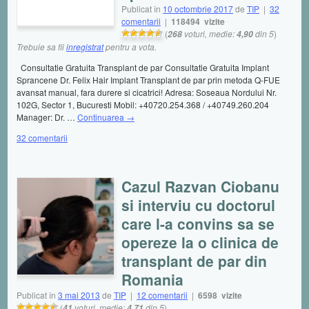
Publicat în
10 octombrie 2017
de
TIP
|
32
comentarii
|
118494 vizite
(
voturi, medie:
din 5
)
268
4,90
Trebuie sa fii
inregistrat
pentru a vota.
Consultatie Gratuita Transplant de par Consultatie Gratuita Implant
Sprancene Dr. Felix Hair Implant Transplant de par prin metoda Q-FUE
avansat manual, fara durere si cicatrici! Adresa: Soseaua Nordului Nr.
102G, Sector 1, Bucuresti Mobil: +40720.254.368 / +40749.260.204
Manager: Dr. …
Continuarea
→
32 comentarii
Cazul Razvan Ciobanu
si interviu cu doctorul
care l-a convins sa se
opereze la o clinica de
transplant de par din
Romania
Publicat în
3 mai 2013
de
TIP
|
12 comentarii
|
6598 vizite
(
voturi, medie:
din 5
)
41
4,71