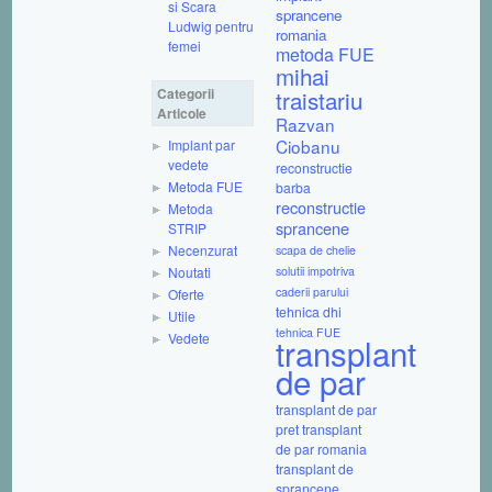
si Scara
sprancene
Ludwig pentru
romania
femei
metoda FUE
mihai
Categorii
traistariu
Articole
Razvan
Ciobanu
Implant par
vedete
reconstructie
Metoda FUE
barba
reconstructie
Metoda
sprancene
STRIP
Necenzurat
scapa de chelie
Noutati
solutii impotriva
caderii parului
Oferte
tehnica dhi
Utile
tehnica FUE
Vedete
transplant
de par
transplant de par
pret
transplant
de par romania
transplant de
sprancene