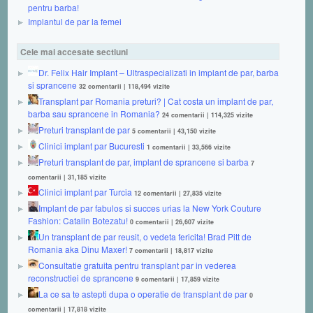
pentru barba!
Implantul de par la femei
Cele mai accesate sectiuni
Dr. Felix Hair Implant – Ultraspecializati in implant de par, barba
si sprancene
32 comentarii
|
118,494 vizite
Transplant par Romania preturi? | Cat costa un implant de par,
barba sau sprancene in Romania?
24 comentarii
|
114,325 vizite
Preturi transplant de par
5 comentarii
|
43,150 vizite
Clinici implant par Bucuresti
1 comentarii
|
33,566 vizite
Preturi transplant de par, implant de sprancene si barba
7
comentarii
|
31,185 vizite
Clinici implant par Turcia
12 comentarii
|
27,835 vizite
Implant de par fabulos si succes urias la New York Couture
Fashion: Catalin Botezatu!
0 comentarii
|
26,607 vizite
Un transplant de par reusit, o vedeta fericita! Brad Pitt de
Romania aka Dinu Maxer!
7 comentarii
|
18,817 vizite
Consultatie gratuita pentru transplant par in vederea
reconstructiei de sprancene
9 comentarii
|
17,859 vizite
La ce sa te astepti dupa o operatie de transplant de par
0
comentarii
|
17,818 vizite