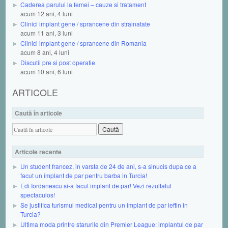
Caderea parului la femei – cauze si tratament
acum 12 ani, 4 luni
Clinici implant gene / sprancene din strainatate
acum 11 ani, 3 luni
Clinici implant gene / sprancene din Romania
acum 8 ani, 4 luni
Discutii pre si post operatie
acum 10 ani, 6 luni
ARTICOLE
Caută în articole
Articole recente
Un student francez, in varsta de 24 de ani, s-a sinucis dupa ce a
facut un implant de par pentru barba in Turcia!
Edi Iordanescu si-a facut implant de par! Vezi rezultatul
spectaculos!
Se justifica turismul medical pentru un implant de par ieftin in
Turcia?
Ultima moda printre starurile din Premier League: implantul de par