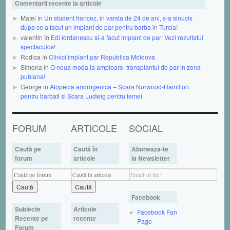
Comentarii recente la articole
Matei în
Un student francez, in varsta de 24 de ani, s-a sinucis
dupa ce a facut un implant de par pentru barba in Turcia!
valentin în
Edi Iordanescu si-a facut implant de par! Vezi rezultatul
spectaculos!
Rodica în
Clinici implant par Republica Moldova
Simona în
O noua moda ia amploare, transplantul de par in zona
pubiana!
George în
Alopecia androgenica – Scara Norwood-Hamilton
pentru barbati si Scara Ludwig pentru femei
FORUM
ARTICOLE
SOCIAL
Caută pe
Caută în
Aboneaza-te
forum
articole
la Newsletter
Facebook
Subiecte
Articole
Facebook Fan
Recente pe
recente
Page
Forum