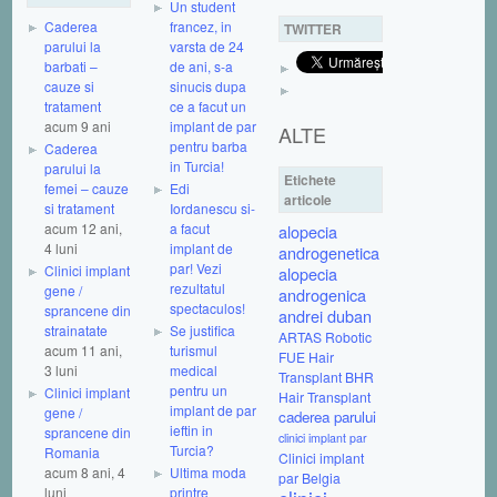
Un student
Caderea
francez, in
TWITTER
parului la
varsta de 24
barbati –
de ani, s-a
cauze si
sinucis dupa
tratament
ce a facut un
acum 9 ani
implant de par
ALTE
pentru barba
Caderea
in Turcia!
parului la
Etichete
femei – cauze
Edi
articole
si tratament
Iordanescu si-
acum 12 ani,
a facut
alopecia
4 luni
implant de
androgenetica
par! Vezi
Clinici implant
alopecia
rezultatul
gene /
androgenica
spectaculos!
sprancene din
andrei duban
strainatate
Se justifica
ARTAS Robotic
acum 11 ani,
turismul
FUE Hair
3 luni
medical
Transplant
BHR
pentru un
Clinici implant
Hair Transplant
implant de par
gene /
caderea parului
ieftin in
sprancene din
clinici implant par
Turcia?
Romania
Clinici implant
acum 8 ani, 4
Ultima moda
par Belgia
luni
printre