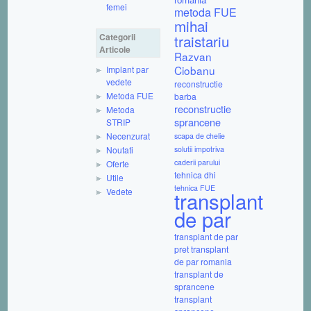
femei
metoda FUE
mihai
Categorii
traistariu
Articole
Razvan
Ciobanu
Implant par
vedete
reconstructie
Metoda FUE
barba
reconstructie
Metoda
sprancene
STRIP
Necenzurat
scapa de chelie
Noutati
solutii impotriva
caderii parului
Oferte
tehnica dhi
Utile
tehnica FUE
Vedete
transplant
de par
transplant de par
pret
transplant
de par romania
transplant de
sprancene
transplant