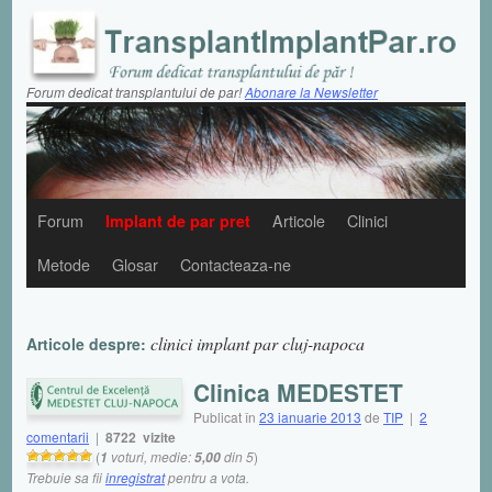
Forum dedicat transplantului de par!
Abonare la Newsletter
Forum
Implant de par pret
Articole
Clinici
Metode
Glosar
Contacteaza-ne
clinici implant par cluj-napoca
Articole despre:
Clinica MEDESTET
Publicat în
23 ianuarie 2013
de
TIP
|
2
comentarii
|
8722 vizite
(
voturi, medie:
din 5
)
1
5,00
Trebuie sa fii
inregistrat
pentru a vota.