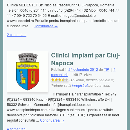
Clinica MEDESTET Str. Nicolae Pascaly, nr.7 Cluj-Napoca, Romania
Telefon: 0040 (0)264 414 677 0040 (0)264 414 432 Mobil: 0040 744 77
11 47 0040 722 70 54 05 E-mail: drmugea@medestet.ro
www.medestet.ro Preturile pentru transplantul de par microfolicular sunt
cuprinse intre …
Continuarea
→
2 comentarii
Clinici implant par Cluj-
Napoca
Publicat în
24 octombrie 2012
de
TIP
|
4
comentarii
|
14917 vizite
(
voturi, medie:
din 5
)
16
3,56
Trebuie sa fii
inregistrat
pentru a vota.
Hattingen Hair Transplantation * Tel: +49
(0)2324 – 683340 Fax: +49(0)2324 – 6833410 Wilhelmstraße 2-4 |
58332 Schwelm, Germania info@transplantdepar.com
www.transplantdepar.com * Hattingen sunt renumiti pentru rezultate
deosebite prin folosirea metodei STRIP (sau TUF). Organizeaza in mod
regulat consultatii …
Continuarea
→
4 comentarii