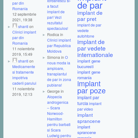
Iordanescu si-
de par
par din
a facut
Romania
implant de
implant de
12 septembrie
par! Vezi
par pret
2021, 19:38
rezultatul
implant de par
shanti
on
spectaculos!
vedete
Clinici implant
Rodica în
autohtone
par din
Clinici implant
implant de
Romania
par Republica
par vedete
11 noiembrie
Moldova
internationale
2019, 15:49
Simona în
O
implant gene
shanti
on
noua moda ia
bucuresti
Medicamente
amploare,
implant gene
si tratamente
transplantul
romania
impotriva
de par in zona
implant
caderii parului
pubiana!
par poze
11 noiembrie
George în
2019, 12:13
Alopecia
implant par
androgenica
turcia
implant
– Scara
par video
Norwood-
implant
Hamilton
sprancene
pentru barbati
implant
si Scara
sprancene
Ludwig pentru
romania