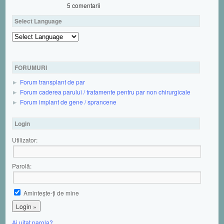
5 comentarii
Select Language
Powered by
FORUMURI
Forum transplant de par
Forum caderea parului / tratamente pentru par non chirurgicale
Forum implant de gene / sprancene
Login
Utilizator:
Parolă:
Aminteşte-ţi de mine
Ai uitat parola?