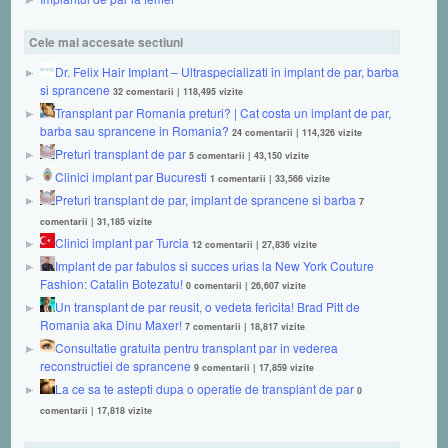
Cele mai accesate sectiuni
Dr. Felix Hair Implant – Ultraspecializati in implant de par, barba
si sprancene
32 comentarii
|
118,495 vizite
Transplant par Romania preturi? | Cat costa un implant de par,
barba sau sprancene in Romania?
24 comentarii
|
114,326 vizite
Preturi transplant de par
5 comentarii
|
43,150 vizite
Clinici implant par Bucuresti
1 comentarii
|
33,566 vizite
Preturi transplant de par, implant de sprancene si barba
7
comentarii
|
31,185 vizite
Clinici implant par Turcia
12 comentarii
|
27,836 vizite
Implant de par fabulos si succes urias la New York Couture
Fashion: Catalin Botezatu!
0 comentarii
|
26,607 vizite
Un transplant de par reusit, o vedeta fericita! Brad Pitt de
Romania aka Dinu Maxer!
7 comentarii
|
18,817 vizite
Consultatie gratuita pentru transplant par in vederea
reconstructiei de sprancene
9 comentarii
|
17,859 vizite
La ce sa te astepti dupa o operatie de transplant de par
0
comentarii
|
17,818 vizite