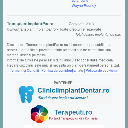
sprancene
Wayne Rooney
TransplantImplantPar.ro
Copyright 2013
©www.transplantimplantpar.ro - Toate drepturile rezervate
Totul despre implantul de par!
Disclaimer - TransplantImplantPar.ro nu isi asuma responsabilitatea
pentru informatiile si pozele postate pe acest site de catre clinci sau
membrii inscrisi pe forum.
Informatiile furnizate pe acest site nu inlocuiesc consultatia medicala.
Fiecare caz clinic este unic si necesita un plan de tratament personalizat.
Termeni şi Condiții
|
Politica de confidențialitate
|
Politica de cookie-uri
PARTENERI: