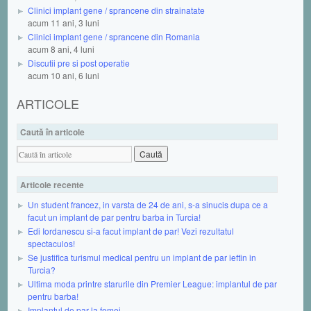
Clinici implant gene / sprancene din strainatate
acum 11 ani, 3 luni
Clinici implant gene / sprancene din Romania
acum 8 ani, 4 luni
Discutii pre si post operatie
acum 10 ani, 6 luni
ARTICOLE
Caută în articole
Articole recente
Un student francez, in varsta de 24 de ani, s-a sinucis dupa ce a
facut un implant de par pentru barba in Turcia!
Edi Iordanescu si-a facut implant de par! Vezi rezultatul
spectaculos!
Se justifica turismul medical pentru un implant de par ieftin in
Turcia?
Ultima moda printre starurile din Premier League: implantul de par
pentru barba!
Implantul de par la femei