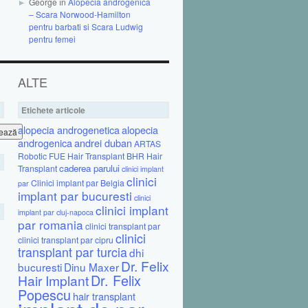
George în
Alopecia androgenica
– Scara Norwood-Hamilton
pentru barbati si Scara Ludwig
pentru femei
ALTE
Etichete articole
alopecia androgenetica
alopecia
androgenica
andrei duban
ARTAS
Robotic FUE Hair Transplant
BHR Hair
caderea parului
Transplant
clinici implant
clinici
Clinici implant par Belgia
par
implant par bucuresti
clinici
clinici implant
implant par cluj-napoca
par romania
clinici transplant par
clinici
clinici transplant par cipru
transplant par turcia
dhi
Dr. Felix
bucuresti
Dinu Maxer
Dr. Felix
Hair Implant
Popescu
hair transplant