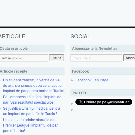
ARTICOLE
SOCIAL
Caută în articole
Aboneaza-te la Newsletter
Articole recente
Facebook
Un student francez, in varsta de 24
Facebook Fan Page
de ani, s-a sinucis dupa ce a facut un
implant de par pentru barba in Turcia!
TWITTER
Edi Iordanescu si-a facut implant de
par! Vezi rezultatul spectaculos!
Se justifica turismul medical pentru
un implant de par ieftin in Turcia?
Ultima moda printre starurile din
Premier League: implantul de par
pentru barba!