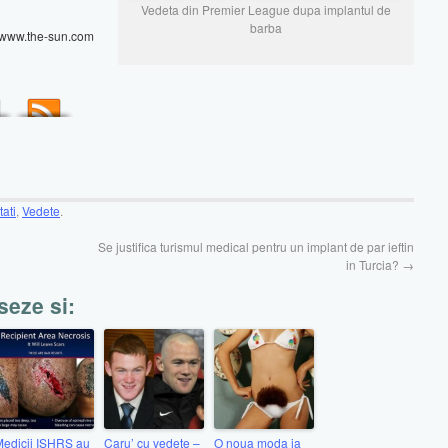
Vedeta din Premier League dupa implantul de
barba
//www.the-sun.com
ati
,
Vedete
.
Se justifica turismul medical pentru un implant de par ieftin
in Turcia?
→
seze si:
edicii ISHRS au
Caru’ cu vedete –
O noua moda ia