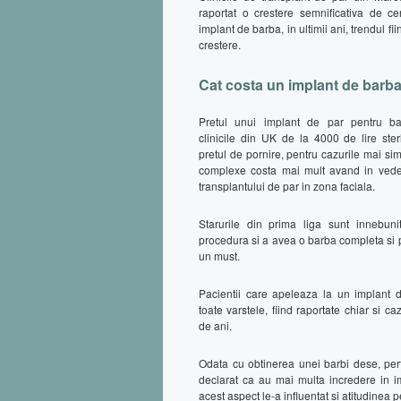
raportat o crestere semnificativa de cer
implant de barba, in ultimii ani, trendul fi
crestere.
Cat costa un implant de barb
Pretul unui implant de par pentru ba
clinicile din UK de la 4000 de lire ster
pretul de pornire, pentru cazurile mai si
complexe costa mai mult avand in vede
transplantului de par in zona faciala.
Starurile din prima liga sunt innebun
procedura si a avea o barba completa si 
un must.
Pacientii care apeleaza la un implant 
toate varstele, fiind raportate chiar si c
de ani.
Odata cu obtinerea unei barbi dese, perf
declarat ca au mai multa incredere in i
acest aspect le-a influentat si atitudinea p