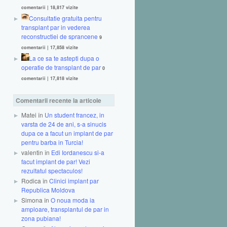
comentarii
|
18,817 vizite
Consultatie gratuita pentru
transplant par in vederea
reconstructiei de sprancene
9
comentarii
|
17,858 vizite
La ce sa te astepti dupa o
operatie de transplant de par
0
comentarii
|
17,818 vizite
Comentarii recente la articole
Matei în
Un student francez, in
varsta de 24 de ani, s-a sinucis
dupa ce a facut un implant de par
pentru barba in Turcia!
valentin în
Edi Iordanescu si-a
facut implant de par! Vezi
rezultatul spectaculos!
Rodica în
Clinici implant par
Republica Moldova
Simona în
O noua moda ia
amploare, transplantul de par in
zona pubiana!