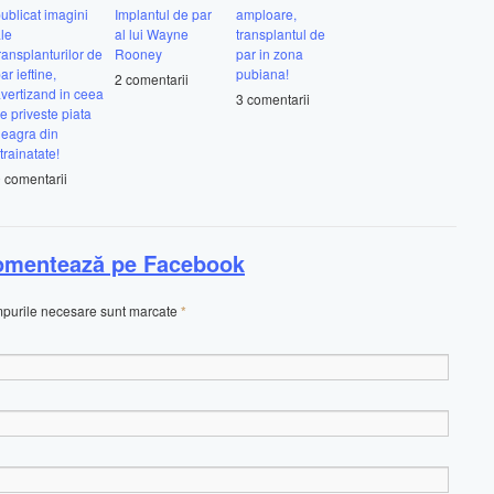
ublicat imagini
Implantul de par
amploare,
le
al lui Wayne
transplantul de
ransplanturilor de
Rooney
par in zona
ar ieftine,
pubiana!
2 comentarii
vertizand in ceea
3 comentarii
e priveste piata
eagra din
trainatate!
 comentarii
omentează pe Facebook
âmpurile necesare sunt marcate
*