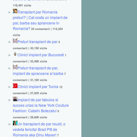
118,491 vizite
Transplant par Romania
preturi? | Cat costa un implant de
par, barba sau sprancene in
Romania?
24 comentarii
|
114,324
vizite
Preturi transplant de par
5
comentarii
|
43,150 vizite
Clinici implant par Bucuresti
1
comentarii
|
33,566 vizite
Preturi transplant de par,
implant de sprancene si barba
7
comentarii
|
31,185 vizite
Clinici implant par Turcia
12
comentarii
|
27,835 vizite
Implant de par fabulos si
succes urias la New York Couture
Fashion: Catalin Botezatu!
0
comentarii
|
26,606 vizite
Un transplant de par reusit, o
vedeta fericita! Brad Pitt de
Romania aka Dinu Maxer!
7