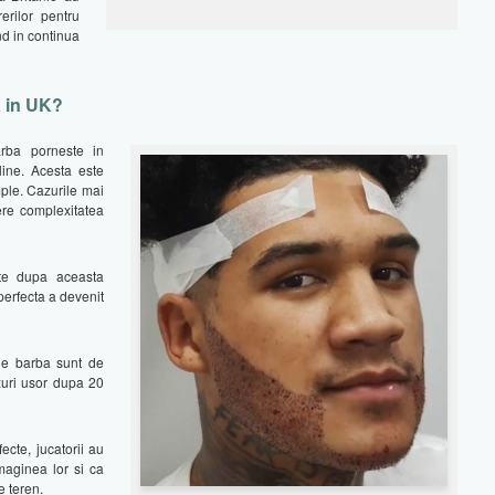
erilor pentru
ind in continua
a in UK?
rba porneste in
line. Acesta este
mple. Cazurile mai
re complexitatea
ite dupa aceasta
perfecta a devenit
de barba sunt de
azuri usor dupa 20
ecte, jucatorii au
maginea lor si ca
e teren.