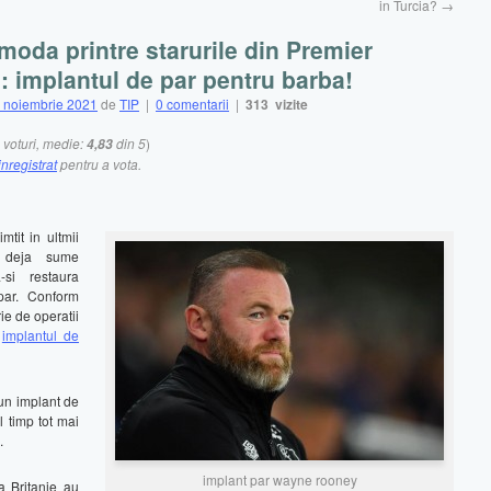
in Turcia?
→
moda printre starurile din Premier
 implantul de par pentru barba!
 noiembrie 2021
de
TIP
|
0 comentarii
|
313 vizite
voturi, medie:
din 5
)
4,83
inregistrat
pentru a vota.
tit in ultmii
nd deja sume
-si restaura
par. Conform
ie de operatii
t
implantul de
un implant de
l timp tot mai
.
implant par wayne rooney
a Britanie au