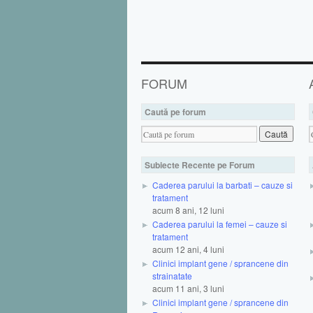
FORUM
Caută pe forum
Subiecte Recente pe Forum
Caderea parului la barbati – cauze si
tratament
acum 8 ani, 12 luni
Caderea parului la femei – cauze si
tratament
acum 12 ani, 4 luni
Clinici implant gene / sprancene din
strainatate
acum 11 ani, 3 luni
Clinici implant gene / sprancene din