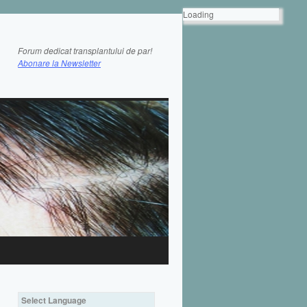
Loading
Forum dedicat transplantului de par!
Abonare la Newsletter
Select Language