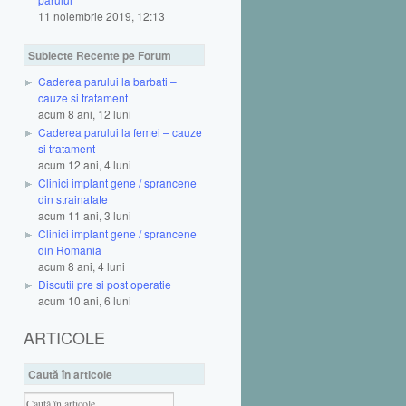
11 noiembrie 2019, 12:13
Subiecte Recente pe Forum
Caderea parului la barbati –
cauze si tratament
acum 8 ani, 12 luni
Caderea parului la femei – cauze
si tratament
acum 12 ani, 4 luni
Clinici implant gene / sprancene
din strainatate
acum 11 ani, 3 luni
Clinici implant gene / sprancene
din Romania
acum 8 ani, 4 luni
Discutii pre si post operatie
acum 10 ani, 6 luni
ARTICOLE
Caută în articole