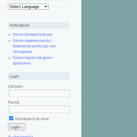
Powered by
FORUMURI
Forum transplant de par
Forum caderea parului /
tratamente pentru par non
chirurgicale
Forum implant de gene /
sprancene
Login
Utilizator:
Parolă:
Aminteşte-ţi de mine
Ai uitat parola?