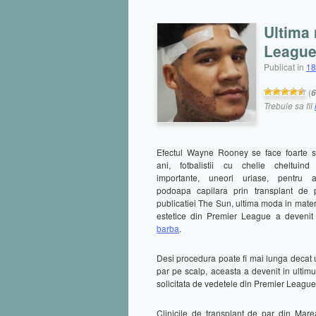
Ultima 
League:
Publicat în
18
(
6
Trebuie sa fii
Efectul Wayne Rooney se face foarte sim
ani, fotbalistii cu chelie cheltui
importante, uneori uriase, pentru a
podoapa capilara prin transplant de 
publicatiei The Sun, ultima moda in mater
estetice din Premier League a deveni
barba
.
Desi procedura poate fi mai lunga decat 
par pe scalp, aceasta a devenit in ultimu
solicitata de vedetele din Premier League
Clinicile de transplant de par din Mare