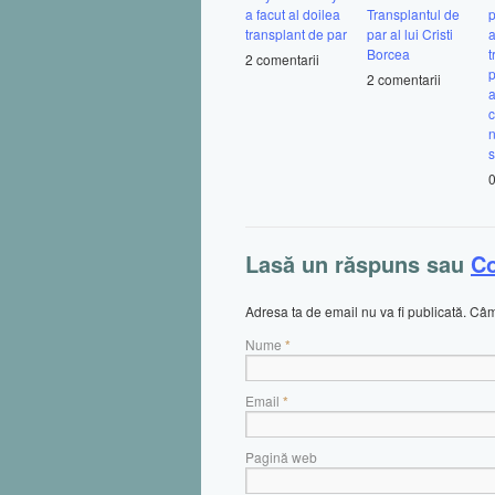
a facut al doilea
Transplantul de
p
transplant de par
par al lui Cristi
a
Borcea
t
2 comentarii
p
2 comentarii
a
c
n
s
0
Lasă un răspuns sau
C
Adresa ta de email nu va fi publicată. C
Nume
*
Email
*
Pagină web