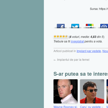
Sursa: https:
(
voturi, medie:
din 5
)
6
4,83
Trebuie sa fii
inregistrat
pentru a vota.
Articol publicat în
Implant par vedete
,
Nout
←
Implantul de par la femei
S-ar putea sa te intere
Wayne Rooney si-
Caru’ cu vedete –
M