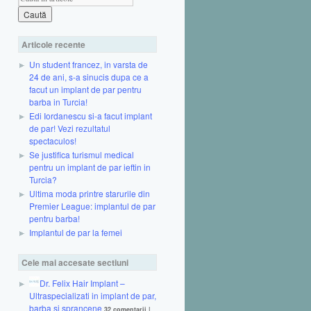
Articole recente
Un student francez, in varsta de
24 de ani, s-a sinucis dupa ce a
facut un implant de par pentru
barba in Turcia!
Edi Iordanescu si-a facut implant
de par! Vezi rezultatul
spectaculos!
Se justifica turismul medical
pentru un implant de par ieftin in
Turcia?
Ultima moda printre starurile din
Premier League: implantul de par
pentru barba!
Implantul de par la femei
Cele mai accesate sectiuni
Dr. Felix Hair Implant –
Ultraspecializati in implant de par,
barba si sprancene
32 comentarii
|