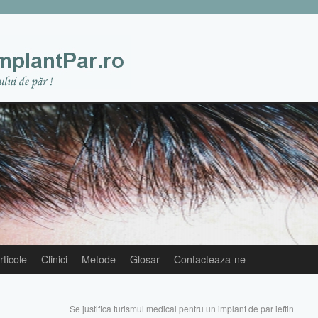
rticole
Clinici
Metode
Glosar
Contacteaza-ne
Se justifica turismul medical pentru un implant de par ieftin