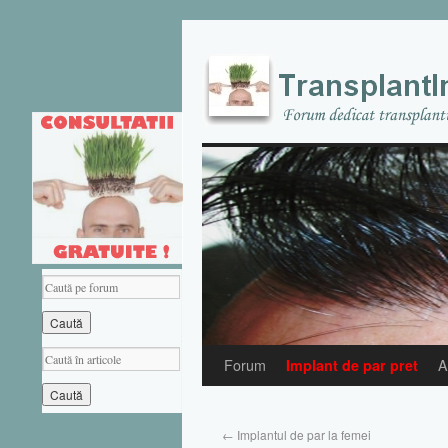
Forum
Implant de par pret
A
←
Implantul de par la femei