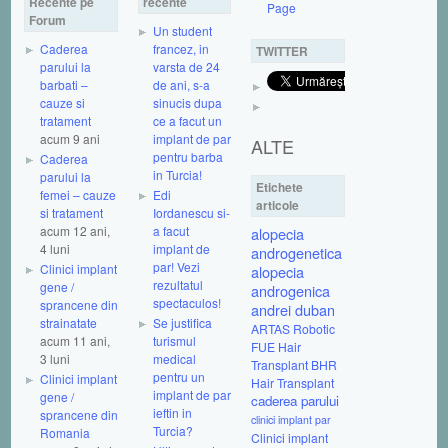
Recente pe
recente
Page
Forum
Un student
Caderea
francez, in
TWITTER
parului la
varsta de 24
barbati –
de ani, s-a
cauze si
sinucis dupa
tratament
ce a facut un
acum 9 ani
implant de par
ALTE
pentru barba
Caderea
in Turcia!
parului la
Etichete
femei – cauze
Edi
articole
si tratament
Iordanescu si-
acum 12 ani,
a facut
alopecia
4 luni
implant de
androgenetica
par! Vezi
Clinici implant
alopecia
rezultatul
gene /
androgenica
spectaculos!
sprancene din
andrei duban
strainatate
Se justifica
ARTAS Robotic
acum 11 ani,
turismul
FUE Hair
3 luni
medical
Transplant
BHR
pentru un
Clinici implant
Hair Transplant
implant de par
gene /
caderea parului
ieftin in
sprancene din
clinici implant par
Turcia?
Romania
Clinici implant