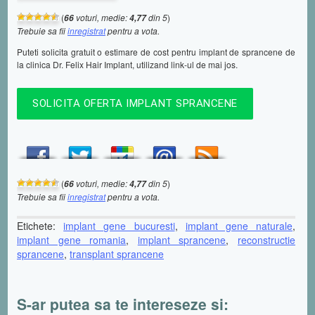
(
voturi, medie:
din 5
)
66
4,77
Trebuie sa fii
inregistrat
pentru a vota.
Puteti solicita gratuit o estimare de cost pentru implant de sprancene de
la clinica Dr. Felix Hair Implant, utilizand link-ul de mai jos.
SOLICITA OFERTA IMPLANT SPRANCENE
(
voturi, medie:
din 5
)
66
4,77
Trebuie sa fii
inregistrat
pentru a vota.
Etichete:
implant gene bucuresti
,
implant gene naturale
,
implant gene romania
,
implant sprancene
,
reconstructie
sprancene
,
transplant sprancene
S-ar putea sa te intereseze si: