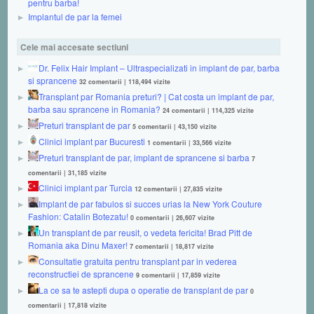
pentru barba!
Implantul de par la femei
Cele mai accesate sectiuni
Dr. Felix Hair Implant – Ultraspecializati in implant de par, barba
si sprancene
32 comentarii
|
118,494 vizite
Transplant par Romania preturi? | Cat costa un implant de par,
barba sau sprancene in Romania?
24 comentarii
|
114,325 vizite
Preturi transplant de par
5 comentarii
|
43,150 vizite
Clinici implant par Bucuresti
1 comentarii
|
33,566 vizite
Preturi transplant de par, implant de sprancene si barba
7
comentarii
|
31,185 vizite
Clinici implant par Turcia
12 comentarii
|
27,835 vizite
Implant de par fabulos si succes urias la New York Couture
Fashion: Catalin Botezatu!
0 comentarii
|
26,607 vizite
Un transplant de par reusit, o vedeta fericita! Brad Pitt de
Romania aka Dinu Maxer!
7 comentarii
|
18,817 vizite
Consultatie gratuita pentru transplant par in vederea
reconstructiei de sprancene
9 comentarii
|
17,859 vizite
La ce sa te astepti dupa o operatie de transplant de par
0
comentarii
|
17,818 vizite