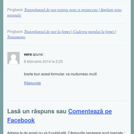
Pingback:
Transplantul de par pentru gene si sprancene | Implant gene
naturale
Pingback:
Transplantul de par la femei | Caderea parului la femei |
Tratamente
vero
spune:
8 februarie 2014 la 2:25
foarte bun acest formular. va multumesc mult!
Răspunde
Lasă un răspuns sau
Comentează pe
Facebook
Adresa ta de email nu va fi publicată. Câmpurile necesare sunt marcate
*