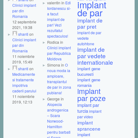
implant
valentin în
Edi
Clinici implant
Iordanescu si-
de par
par din
a facut
Romania
implant de
implant de
12 septembrie
par! Vezi
par pret
2021, 19:38
rezultatul
implant de par
shanti
on
spectaculos!
vedete
Clinici implant
Rodica în
autohtone
par din
Clinici implant
implant de
Romania
par Republica
par vedete
11 noiembrie
Moldova
internationale
2019, 15:49
Simona în
O
implant gene
shanti
on
noua moda ia
bucuresti
Medicamente
amploare,
implant gene
si tratamente
transplantul
romania
impotriva
de par in zona
implant
caderii parului
pubiana!
par poze
11 noiembrie
George în
2019, 12:13
Alopecia
implant par
androgenica
turcia
implant
– Scara
par video
Norwood-
implant
Hamilton
sprancene
pentru barbati
implant
si Scara