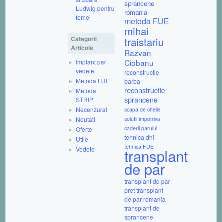
sprancene
Ludwig pentru
romania
femei
metoda FUE
mihai
Categorii
traistariu
Articole
Razvan
Ciobanu
Implant par
vedete
reconstructie
Metoda FUE
barba
reconstructie
Metoda
sprancene
STRIP
Necenzurat
scapa de chelie
Noutati
solutii impotriva
caderii parului
Oferte
tehnica dhi
Utile
tehnica FUE
Vedete
transplant
de par
transplant de par
pret
transplant
de par romania
transplant de
sprancene