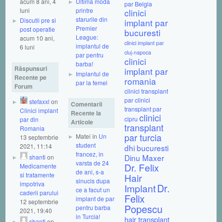
acum 8 ani, 4
Ultima moda
par Belgia
luni
printre
clinici
starurile din
Discutii pre si
implant par
Premier
post operatie
bucuresti
League:
acum 10 ani,
clinici implant par
implantul de
6 luni
cluj-napoca
par pentru
clinici
barba!
Răspunsuri
implant par
Implantul de
Recente pe
romania
par la femei
Forum
clinici transplant
par
clinici
stefaxxl
on
Comentarii
transplant par
Clinici implant
Recente la
clinici
cipru
par din
Articole
transplant
Romania
par turcia
Matei în
Un
13 septembrie
student
2021, 11:14
dhi bucuresti
francez, in
Dinu Maxer
shanti
on
varsta de 24
Dr. Felix
Medicamente
de ani, s-a
si tratamente
Hair
sinucis dupa
impotriva
Dr.
Implant
ce a facut un
caderii parului
Felix
implant de par
12 septembrie
Popescu
pentru barba
2021, 19:40
in Turcia!
hair transplant
shanti
on