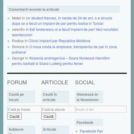
Comentarii recente la articole
Matei în
Un student francez, in varsta de 24 de ani, s-a sinucis
dupa ce a facut un implant de par pentru barba in Turcia!
valentin în
Edi Iordanescu si-a facut implant de par! Vezi rezultatul
spectaculos!
Rodica în
Clinici implant par Republica Moldova
Simona în
O noua moda ia amploare, transplantul de par in zona
pubiana!
George în
Alopecia androgenica – Scara Norwood-Hamilton
pentru barbati si Scara Ludwig pentru femei
FORUM
ARTICOLE
SOCIAL
Caută pe
Caută în
Aboneaza-te
forum
articole
la Newsletter
Facebook
Subiecte
Articole
Facebook Fan