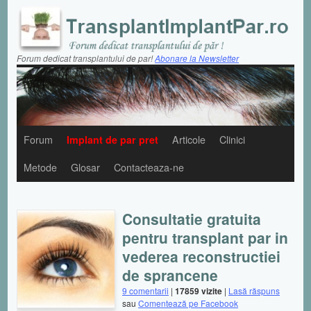
Forum dedicat transplantului de par!
Abonare la Newsletter
Forum
Implant de par pret
Articole
Clinici
Metode
Glosar
Contacteaza-ne
Consultatie gratuita
pentru transplant par in
vederea reconstructiei
de sprancene
9 comentarii
|
17859 vizite
|
Lasă răspuns
sau
Comentează pe Facebook