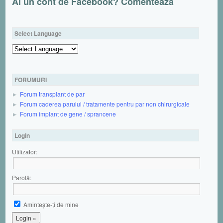
Ai un cont de Facebook? Comentează
Select Language
Powered by
FORUMURI
Forum transplant de par
Forum caderea parului / tratamente pentru par non chirurgicale
Forum implant de gene / sprancene
Login
Utilizator:
Parolă:
Aminteşte-ţi de mine