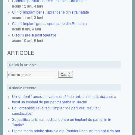
Caderea parului la femei – cauze si tratament
acum 12 ani, 4 luni
Clinici implant gene / sprancene din strainatate
acum 11 ani, 3 luni
Clinici implant gene / sprancene din Romania
acum 8 ani, 4 luni
Discutii pre si post operatie
acum 10 ani, 6 luni
ARTICOLE
Caută în articole
Articole recente
Un student francez, in varsta de 24 de ani, s-a sinucis dupa ce a
facut un implant de par pentru barba in Turcia!
Edi Iordanescu si-a facut implant de par! Vezi rezultatul
spectaculos!
Se justifica turismul medical pentru un implant de par ieftin in
Turcia?
Ultima moda printre starurile din Premier League: implantul de par