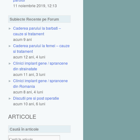
11 noiembrie 2019, 12:13
Subiecte Recente pe Forum
Caderea parului la barbati –
cauze si tratament
acum 9 ani
Caderea parului la femei – cauze
si tratament
acum 12 ani, 4 luni
Clinici implant gene / sprancene
din strainatate
acum 11 ani, 3 luni
Clinici implant gene / sprancene
din Romania
acum 8 ani, 4 luni
Discutii pre si post operatie
acum 10 ani, 6 luni
ARTICOLE
Caută în articole