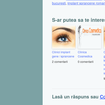
bucuresti
,
implant sprancene roman
S-ar putea sa te intere
Clinici implant
Clinica
C
gene / sprancene
Cosmedica
g
t
2 comentarii
0 comentarii
r
9
Lasă un răspuns sau
C