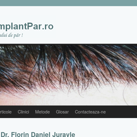
rticole
Clinici
Metode
Glosar
Contacteaza-ne
 Dr. Florin Daniel Juravle