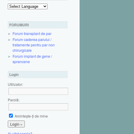
Powered by
FORUMURI
Forum transplant de par
Forum caderea parului /
tratamente pentru par non
chirurgicale
Forum implant de gene /
sprancene
Login
Utilizator:
Parolă:
Aminteşte-ţi de mine
Ai uitat parola?