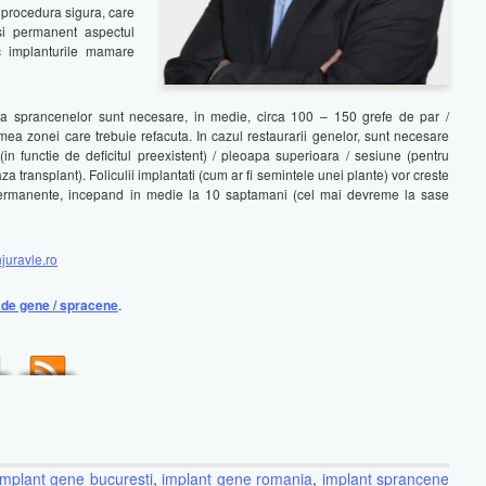
 procedura sigura, care
si permanent aspectul
c implanturile mamare
rea sprancenelor sunt necesare, in medie, circa 100 – 150 grefe de par /
mea zonei care trebuie refacuta. In cazul restaurarii genelor, sunt necesare
n functie de deficitul preexistent) / pleoapa superioara / sesiune (pentru
 transplant). Foliculii implantati (cum ar fi semintele unei plante) vor creste
permanente, incepand in medie la 10 saptamani (cel mai devreme la sase
juravle.ro
t de gene / spracene
.
implant gene bucuresti
,
implant gene romania
,
implant sprancene