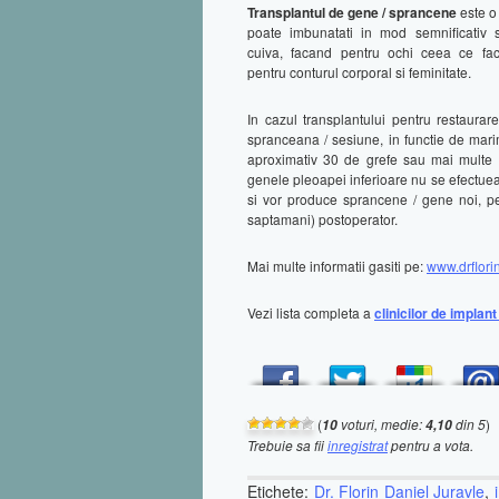
Transplantul de gene / sprancene
este o
poate imbunatati in mod semnificativ 
cuiva, facand pentru ochi ceea ce fa
pentru conturul corporal si feminitate.
In cazul transplantului pentru restaura
spranceana / sesiune, in functie de mari
aproximativ 30 de grefe sau mai multe (i
genele pleoapei inferioare nu se efectueaza
si vor produce sprancene / gene noi, 
saptamani) postoperator.
Mai multe informatii gasiti pe:
www.drflorin
Vezi lista completa a
clinicilor de implan
(
voturi, medie:
din 5
)
10
4,10
Trebuie sa fii
inregistrat
pentru a vota.
Etichete:
Dr. Florin Daniel Juravle
,