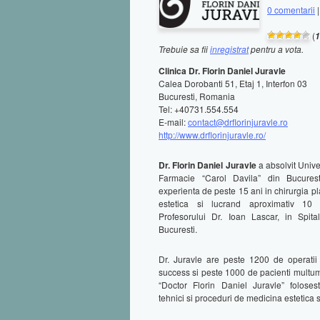
0 comentarii
(
1
Trebuie sa fii
inregistrat
pentru a vota.
Clinica Dr. Florin Daniel Juravle
Calea Dorobanti 51, Etaj 1, Interfon 03
Bucuresti, Romania
Tel: +40731.554.554
E-mail:
contact@drflorinjuravle.ro
http://www.drflorinjuravle.ro/
Dr. Florin Daniel Juravle
a absolvit Unive
Farmacie “Carol Davila” din Bucure
experienta de peste 15 ani in chirurgia pla
estetica si lucrand aproximativ 10
Profesorului Dr. Ioan Lascar, in Spita
Bucuresti.
Dr. Juravle are peste 1200 de operatii 
success si peste 1000 de pacienti multumi
“Doctor Florin Daniel Juravle” folos
tehnici si proceduri de medicina estetica s