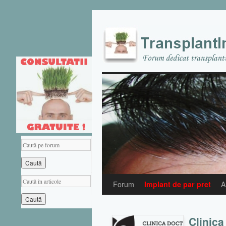
Forum
Implant de par pret
A
Clinica