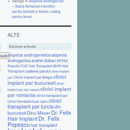
George în
Alopecia androgenica
– Scara Norwood-Hamilton
pentru barbati si Scara Ludwig
pentru femei
ALTE
Etichete articole
alopecia androgenetica
alopecia
androgenica
andrei duban
ARTAS
Robotic FUE Hair Transplant
BHR Hair
caderea parului
Transplant
clinici implant
clinici
Clinici implant par Belgia
par
implant par bucuresti
clinici
clinici implant
implant par cluj-napoca
par romania
clinici transplant par
clinici
clinici transplant par cipru
transplant par turcia
dhi
Dr. Felix
bucuresti
Dinu Maxer
Dr. Felix
Hair Implant
Popescu
hair transplant