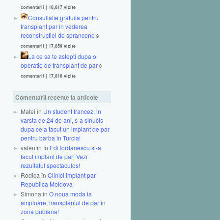
comentarii
|
18,817 vizite
Consultatie gratuita pentru
transplant par in vederea
reconstructiei de sprancene
9
comentarii
|
17,859 vizite
La ce sa te astepti dupa o
operatie de transplant de par
0
comentarii
|
17,818 vizite
Comentarii recente la articole
Matei în
Un student francez, in
varsta de 24 de ani, s-a sinucis
dupa ce a facut un implant de par
pentru barba in Turcia!
valentin în
Edi Iordanescu si-a
facut implant de par! Vezi
rezultatul spectaculos!
Rodica în
Clinici implant par
Republica Moldova
Simona în
O noua moda ia
amploare, transplantul de par in
zona pubiana!