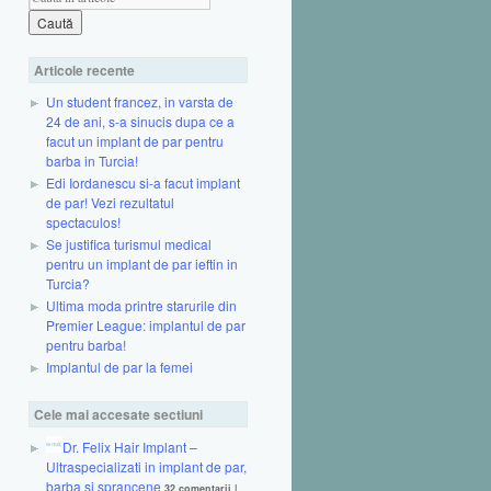
Articole recente
Un student francez, in varsta de
24 de ani, s-a sinucis dupa ce a
facut un implant de par pentru
barba in Turcia!
Edi Iordanescu si-a facut implant
de par! Vezi rezultatul
spectaculos!
Se justifica turismul medical
pentru un implant de par ieftin in
Turcia?
Ultima moda printre starurile din
Premier League: implantul de par
pentru barba!
Implantul de par la femei
Cele mai accesate sectiuni
Dr. Felix Hair Implant –
Ultraspecializati in implant de par,
barba si sprancene
32 comentarii
|