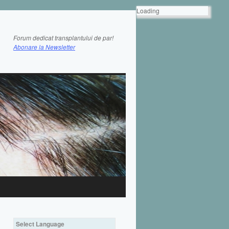
Loading
Forum dedicat transplantului de par!
Abonare la Newsletter
Select Language