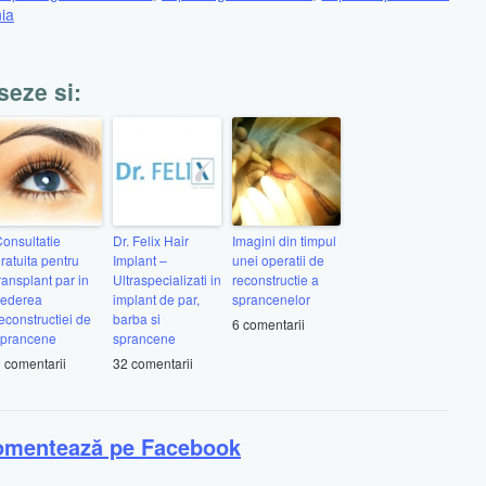
ia
seze si:
onsultatie
Dr. Felix Hair
Imagini din timpul
ratuita pentru
Implant –
unei operatii de
ransplant par in
Ultraspecializati in
reconstructie a
vederea
implant de par,
sprancenelor
econstructiei de
barba si
6 comentarii
sprancene
sprancene
 comentarii
32 comentarii
omentează pe Facebook