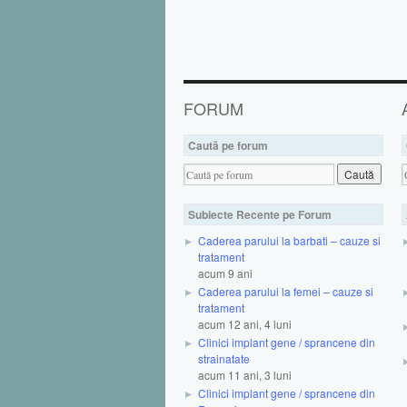
FORUM
Caută pe forum
Subiecte Recente pe Forum
Caderea parului la barbati – cauze si
tratament
acum 9 ani
Caderea parului la femei – cauze si
tratament
acum 12 ani, 4 luni
Clinici implant gene / sprancene din
strainatate
acum 11 ani, 3 luni
Clinici implant gene / sprancene din