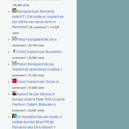
118,494 vizite
Transplant par Romania
preturi? | Cat costa un implant de
par, barba sau sprancene in
Romania?
24 comentarii
|
114,325
vizite
Preturi transplant de par
5
comentarii
|
43,150 vizite
Clinici implant par Bucuresti
1
comentarii
|
33,566 vizite
Preturi transplant de par,
implant de sprancene si barba
7
comentarii
|
31,185 vizite
Clinici implant par Turcia
12
comentarii
|
27,835 vizite
Implant de par fabulos si
succes urias la New York Couture
Fashion: Catalin Botezatu!
0
comentarii
|
26,607 vizite
Un transplant de par reusit, o
vedeta fericita! Brad Pitt de
Romania aka Dinu Maxer!
7