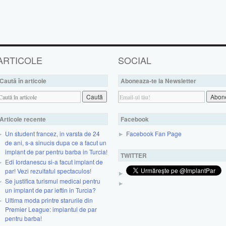
ARTICOLE
SOCIAL
Caută în articole
Aboneaza-te la Newsletter
Articole recente
Facebook
Un student francez, in varsta de 24
Facebook Fan Page
de ani, s-a sinucis dupa ce a facut un
implant de par pentru barba in Turcia!
TWITTER
Edi Iordanescu si-a facut implant de
par! Vezi rezultatul spectaculos!
Se justifica turismul medical pentru
un implant de par ieftin in Turcia?
Ultima moda printre starurile din
Premier League: implantul de par
pentru barba!