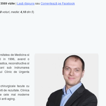
|
3569 vizite
|
Lasă răspuns
sau
Comentează pe Facebook
voturi, medie:
din 5
)
0
4,10
rsitatea de Medicina si
sti in 1996, avand o
stica, reconstructiva si
 ani sub indrumarea
lul Clinic de Urgenta
chirurgicale facute cu
ti de rezultate. Clinica
este cele mai moderne
i anti-aging.