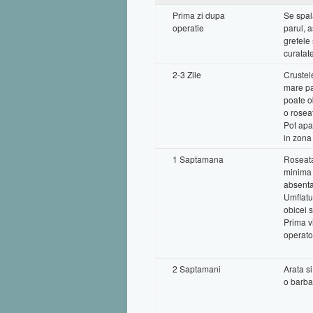
Prima zi dupa
Se spal
operatie
parul, a
grefele 
curatat
2-3 Zile
Crustel
mare pa
poate o
o rosea
Pot apa
in zona 
1 Saptamana
Roseata
minima 
absenta
Umflatu
obicei 
Prima vi
operato
2 Saptamani
Arata si
o barba 