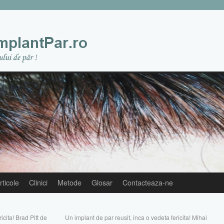
rticole
Clinici
Metode
Glosar
Contacteaza-ne
icita! Brad Pitt de
Un implant de par reusit, inca o vedeta fericita! Mihai