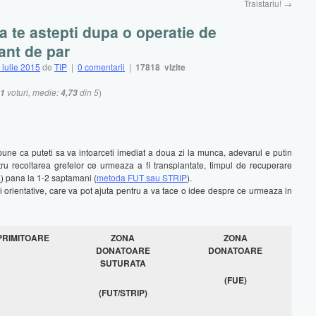
Traistariu!
→
a te astepti dupa o operatie de
ant de par
 iulie 2015
de
TIP
|
0 comentarii
|
17818 vizite
voturi, medie:
din 5
)
1
4,73
spune ca puteti sa va intoarceti imediat a doua zi la munca, adevarul e putin
ntru recoltarea grefelor ce urmeaza a fi transplantate, timpul de recuperare
E
) pana la 1-2 saptamani (
metoda FUT sau STRIP
).
ii orientative, care va pot ajuta pentru a va face o idee despre ce urmeaza in
PRIMITOARE
ZONA
ZONA
DONATOARE
DONATOARE
SUTURATA
(FUE)
(FUT/STRIP)