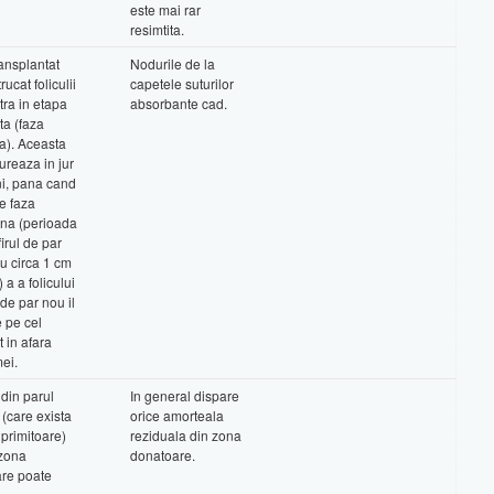
este mai rar
resimtita.
ransplantat
Nodurile de la
rucat foliculii
capetele suturilor
ntra in etapa
absorbante cad.
a (faza
a). Aceasta
ureaza in jur
ni, pana cand
e faza
na (perioada
firul de par
cu circa 1 cm
 a a folicului
r de par nou il
 pe cel
 in afara
ei.
 din parul
In general dispare
 (care exista
orice amorteala
 primitoare)
reziduala din zona
 zona
donatoare.
are poate