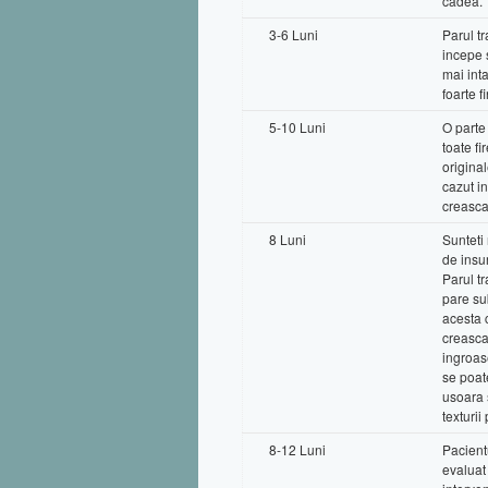
cadea.
3-6 Luni
Parul t
incepe 
mai inta
foarte fi
5-10 Luni
O parte
toate fi
origina
cazut i
creasca
8 Luni
Sunteti
de insu
Parul t
pare sub
acesta 
creasca
ingroas
se poat
usoara 
texturii
8-12 Luni
Pacientu
evaluat