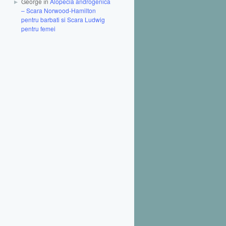
George în
Alopecia androgenica
– Scara Norwood-Hamilton
pentru barbati si Scara Ludwig
pentru femei