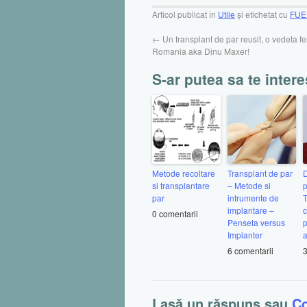
Articol publicat în
Utile
și etichetat cu
FUE 
←
Un transplant de par reusit, o vedeta fer
Romania aka Dinu Maxer!
S-ar putea sa te intere
Metode recoltare
Transplant de par
D
si transplantare
– Metode si
p
par
intrumente de
T
implantare –
c
0 comentarii
Penseta versus
p
Implanter
a
6 comentarii
3
Lasă un răspuns sau
C