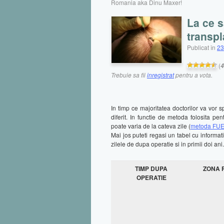
Romania aka Dinu Maxer!
La ce s
transpl
Publicat în
23
(
4
Trebuie sa fii
inregistrat
pentru a vota.
In timp ce majoritatea doctorilor va vor 
diferit. In functie de metoda folosita pe
poate varia de la cateva zile (
metoda FU
Mai jos puteti regasi un tabel cu informat
zilele de dupa operatie si in primii doi ani.
TIMP DUPA
ZONA 
OPERATIE