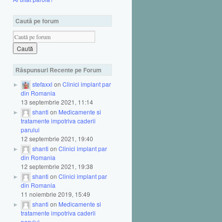
Caută pe forum
Răspunsuri Recente pe Forum
stefaxxl
on
Clinici implant par
din Romania
13 septembrie 2021, 11:14
shanti
on
Medicamente si
tratamente impotriva caderii
parului
12 septembrie 2021, 19:40
shanti
on
Clinici implant par
din Romania
12 septembrie 2021, 19:38
shanti
on
Clinici implant par
din Romania
11 noiembrie 2019, 15:49
shanti
on
Medicamente si
tratamente impotriva caderii
parului