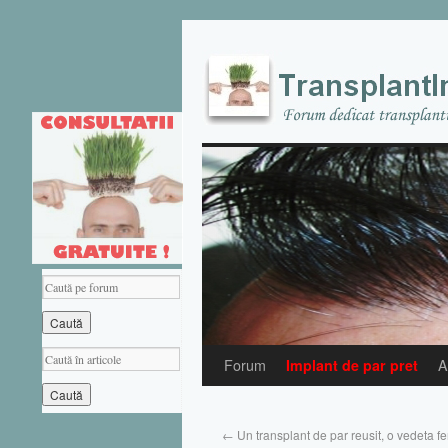
Forum
Implant de par pret
A
←
Un transplant de par reusit, o vedeta fer