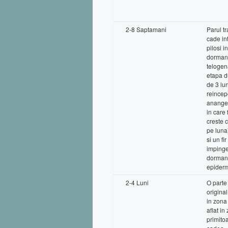
2-8 Saptamani
Parul t
cade int
pilosi i
dormant
telogen
etapa d
de 3 lu
reincep
anange
in care 
creste 
pe luna)
si un fi
impinge
dormant
epiderm
2-4 Luni
O parte
original
in zona
aflat in
primito