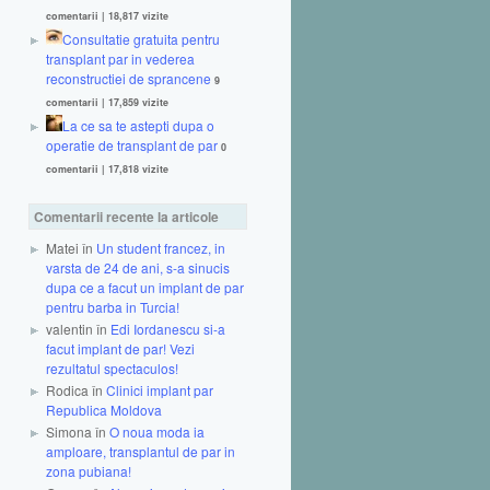
comentarii
|
18,817 vizite
Consultatie gratuita pentru
transplant par in vederea
reconstructiei de sprancene
9
comentarii
|
17,859 vizite
La ce sa te astepti dupa o
operatie de transplant de par
0
comentarii
|
17,818 vizite
Comentarii recente la articole
Matei în
Un student francez, in
varsta de 24 de ani, s-a sinucis
dupa ce a facut un implant de par
pentru barba in Turcia!
valentin în
Edi Iordanescu si-a
facut implant de par! Vezi
rezultatul spectaculos!
Rodica în
Clinici implant par
Republica Moldova
Simona în
O noua moda ia
amploare, transplantul de par in
zona pubiana!