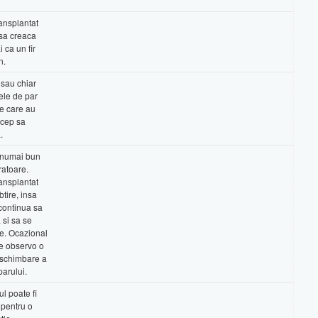
ransplantat
sa creaca
i ca un fir
n.
 sau chiar
rele de par
le care au
ncep sa
.
 numai bun
ratoare.
ransplantat
tire, insa
continua sa
 si sa se
e. Ocazional
e observo o
schimbare a
 parului.
l poate fi
 pentru o