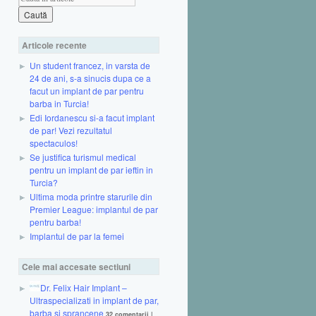
Articole recente
Un student francez, in varsta de
24 de ani, s-a sinucis dupa ce a
facut un implant de par pentru
barba in Turcia!
Edi Iordanescu si-a facut implant
de par! Vezi rezultatul
spectaculos!
Se justifica turismul medical
pentru un implant de par ieftin in
Turcia?
Ultima moda printre starurile din
Premier League: implantul de par
pentru barba!
Implantul de par la femei
Cele mai accesate sectiuni
Dr. Felix Hair Implant –
Ultraspecializati in implant de par,
barba si sprancene
32 comentarii
|