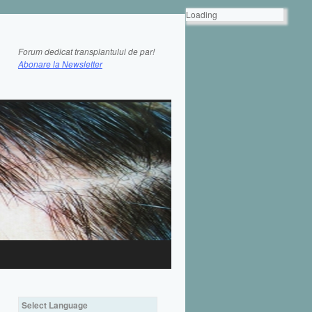
Loading
Forum dedicat transplantului de par!
Abonare la Newsletter
Select Language