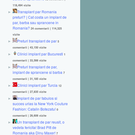
118,494 vizite
Transplant par Romania
preturi? | Cat costa un implant de
par, barba sau sprancene in
Romania?
24 comentarii
|
114,325
vizite
Preturi transplant de par
5
comentarii
|
43,150 vizite
Clinici implant par Bucuresti
1
comentarii
|
33,566 vizite
Preturi transplant de par,
implant de sprancene si barba
7
comentarii
|
31,185 vizite
Clinici implant par Turcia
12
comentarii
|
27,835 vizite
Implant de par fabulos si
succes urias la New York Couture
Fashion: Catalin Botezatu!
0
comentarii
|
26,606 vizite
Un transplant de par reusit, o
vedeta fericita! Brad Pitt de
Romania aka Dinu Maxer!
7