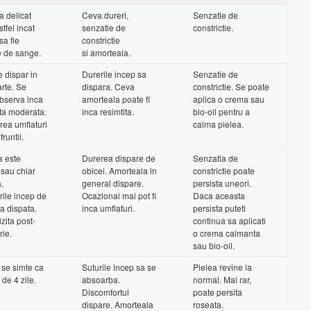
a delicat
Ceva dureri,
Senzatie de
stfel incat
senzatie de
constrictie.
sa fie
constrictie
e de sange.
si amorteala.
e dispar in
Durerile incep sa
Senzatie de
rte. Se
dispara. Ceva
constrictie. Se poate
bserva inca
amorteala poate fi
aplica o crema sau
ta moderata.
inca resimtita.
bio-oil pentru a
rea umflaturi
calma pielea.
fruntii.
 este
Durerea dispare de
Senzatia de
sau chiar
obicei. Amorteala in
constrictie poate
.
general dispare.
persista uneori.
rile incep de
Ocazional mai pot fi
Daca aceasta
sa dispata.
inca umflaturi.
persista puteti
zita post-
continua sa aplicati
rie.
o crema calmanta
sau bio-oil.
 se simte ca
Suturile incep sa se
Pielea revine la
de 4 zile.
absoarba.
normal. Mai rar,
Discomfortul
poate persita
dispare. Amorteala
roseata.