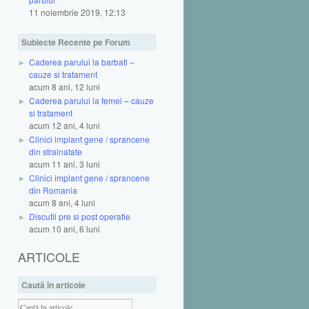
11 noiembrie 2019, 12:13
Subiecte Recente pe Forum
Caderea parului la barbati –
cauze si tratament
acum 8 ani, 12 luni
Caderea parului la femei – cauze
si tratament
acum 12 ani, 4 luni
Clinici implant gene / sprancene
din strainatate
acum 11 ani, 3 luni
Clinici implant gene / sprancene
din Romania
acum 8 ani, 4 luni
Discutii pre si post operatie
acum 10 ani, 6 luni
ARTICOLE
Caută în articole