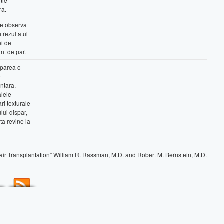
tie
ra.
e observa
 rezultatul
ei de
nt de par.
parea o
e
ntara.
lele
ri texturale
lui dispar,
ta revine la
Hair Transplantation” William R. Rassman, M.D. and Robert M. Bernstein, M.D.