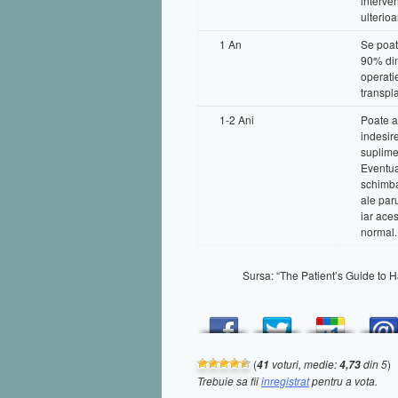
interven
ulterioa
1 An
Se poat
90% din
operati
transpla
1-2 Ani
Poate a
indesir
suplime
Eventua
schimba
ale paru
iar aces
normal.
Sursa: “The Patient’s Guide to 
(
voturi, medie:
din 5
)
41
4,73
Trebuie sa fii
inregistrat
pentru a vota.