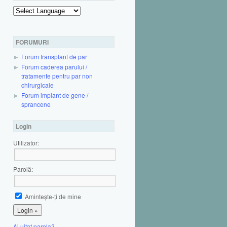
Powered by
FORUMURI
Forum transplant de par
Forum caderea parului /
tratamente pentru par non
chirurgicale
Forum implant de gene /
sprancene
Login
Utilizator:
Parolă:
Aminteşte-ţi de mine
Ai uitat parola?