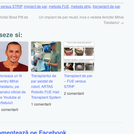
versus STRIP
,
implant de par
,
metoda FUE
,
metoda strip
,
transplant de par
.
icita! Brad Pitt de
Un implant de par reusit, inca o vedeta fericita! Mihai
Traistariu!
→
seze si:
oneaza un fir
Transplantul de
Transplant de par
entru Mihai
par asistat de
– FUE versus
raistariu, pe
robot: ARTAS
STRIP
analul oficial de
Robotic FUE Hair
2 comentarii
e Youtube al
Transplant System
rtistului!
1 comentarii
 comentarii
omentează pe Facebook