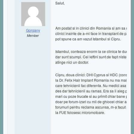
Salut,
Am postat si in clinici din Romania si am sa ma 
Gorgany
clinici inainte de a-mi face in transplant de par la
Member
pot spune ca am vazut Istambul si Cipru.
Istambul, conteaza enorm la ce clinica te duci. Au
dar sunt scumpi. Cei ieftini sunt de fapt niste co
atinge nici un doctor.
Cipru, doua clinici: DHI Cyprus si HDC (consult i
la Dr. Felix Hair Implant Romania nu ma mai repe
care tehnicienii fac diferenta. Nu medici asa cum 
des dar tehnicienii au ramas. Era sa ii aleg pe ei 
mari cu poze trucate si au primit chiar bane pen
doar pe forum-izari cu mii de ghiocei chiar agresi
forumuri pentru reclama ascunsa, m-a facut sa ma 
la FUE folosesc micromotoare.