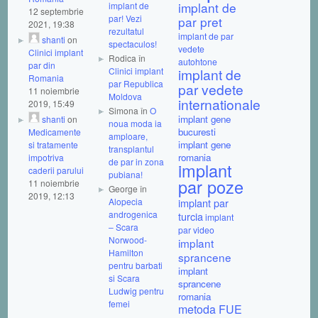
implant de
implant de
12 septembrie
par! Vezi
par pret
2021, 19:38
rezultatul
implant de par
shanti
on
spectaculos!
vedete
Clinici implant
Rodica în
autohtone
par din
Clinici implant
implant de
Romania
par Republica
par vedete
11 noiembrie
Moldova
internationale
2019, 15:49
Simona în
O
implant gene
shanti
on
noua moda ia
bucuresti
Medicamente
amploare,
implant gene
si tratamente
transplantul
romania
impotriva
de par in zona
implant
caderii parului
pubiana!
par poze
11 noiembrie
George în
2019, 12:13
Alopecia
implant par
androgenica
turcia
implant
– Scara
par video
Norwood-
implant
Hamilton
sprancene
pentru barbati
implant
si Scara
sprancene
Ludwig pentru
romania
femei
metoda FUE