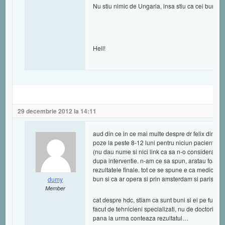
Nu stiu nimic de Ungaria, insa stiu ca cei buni 
Heil!
29 decembrie 2012 la 14:11
aud din ce in ce mai multe despre dr felix din b
poze la peste 8-12 luni pentru niciun pacient di
(nu dau nume si nici link ca sa n-o considerati r
dupa interventie. n-am ce sa spun, aratau foarte
rezultatele finale. tot ce se spune e ca medicul al
bun si ca ar opera si prin amsterdam si paris? 
dumy
Member
cat despre hdc, stiam ca sunt buni si ei pe fue, i
facut de tehnicieni specializati, nu de doctori. c
pana la urma conteaza rezultatul…