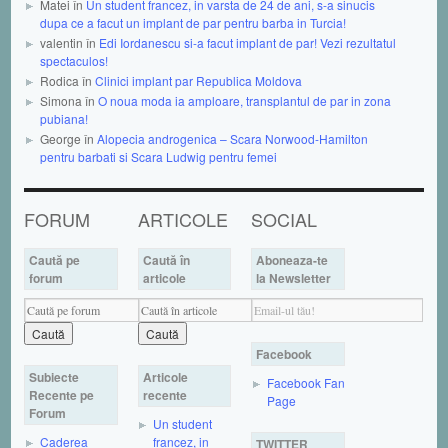
Matei în
Un student francez, in varsta de 24 de ani, s-a sinucis
dupa ce a facut un implant de par pentru barba in Turcia!
valentin în
Edi Iordanescu si-a facut implant de par! Vezi rezultatul
spectaculos!
Rodica în
Clinici implant par Republica Moldova
Simona în
O noua moda ia amploare, transplantul de par in zona
pubiana!
George în
Alopecia androgenica – Scara Norwood-Hamilton
pentru barbati si Scara Ludwig pentru femei
FORUM
ARTICOLE
SOCIAL
Caută pe
Caută în
Aboneaza-te
forum
articole
la Newsletter
Facebook
Subiecte
Articole
Facebook Fan
Recente pe
recente
Page
Forum
Un student
Caderea
francez, in
TWITTER