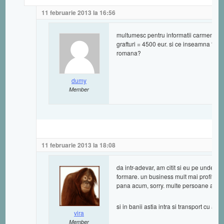
11 februarie 2013 la 16:56
multumesc pentru informatii carmen. sti
grafturi = 4500 eur. si ce inseamna “pe
romana?
dumy
Member
11 februarie 2013 la 18:08
da intr-adevar, am citit si eu pe undeva
formare. un business mult mai profitab
pana acum, sorry. multe persoane au urm
si in banii astia intra si transport cu av
vira
Member