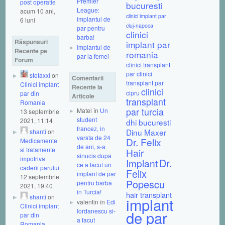
Premier
post operatie
bucuresti
League:
acum 10 ani,
clinici implant par
implantul de
6 luni
cluj-napoca
par pentru
clinici
barba!
Răspunsuri
implant par
Implantul de
Recente pe
romania
par la femei
Forum
clinici transplant
par
clinici
stefaxxl
on
Comentarii
transplant par
Clinici implant
Recente la
clinici
cipru
par din
Articole
transplant
Romania
par turcia
Matei în
Un
13 septembrie
student
2021, 11:14
dhi bucuresti
francez, in
Dinu Maxer
shanti
on
varsta de 24
Dr. Felix
Medicamente
de ani, s-a
si tratamente
Hair
sinucis dupa
impotriva
Dr.
Implant
ce a facut un
caderii parului
Felix
implant de par
12 septembrie
Popescu
pentru barba
2021, 19:40
in Turcia!
hair transplant
shanti
on
implant
valentin în
Edi
Clinici implant
Iordanescu si-
de par
par din
a facut
Romania