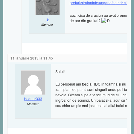
preturi/strainatate/ungaria/hair-dr-clini
auzi, cica de craciun au avut promotie d
je
de par din grafturi?
Member
11 ianuarie 2013 la 11:45
Salut!
Eu personal am fost la HDC in toamna si nu e chi
transplant de par si sunt singurii unde poti face si
nevoie. Citeam si pe alte forumuri de ei lucruri 
Isilduur333
ingrozitori de scumpi. Un baiat si-a facut cu 12
Member
sau chiar un pic mai jos decat al altui baiat care 