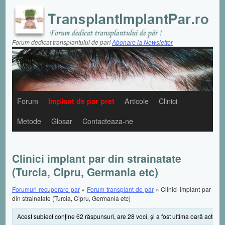
Forum dedicat transplantului de par!
Abonare la Newsletter
Forum
Implant de par pret
Articole
Clinici
Metode
Glosar
Contacteaza-ne
Clinici implant par din strainatate
(Turcia, Cipru, Germania etc)
Forumuri recuperare par
»
Forum transplant de par
»
Clinici implant par
din strainatate (Turcia, Cipru, Germania etc)
Acest subiect conţine 62 răspunsuri, are 28 voci, şi a fost ultima oară actuali