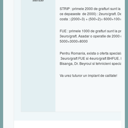
Member
STRIP : primele 2000 de grafturi sunt la pretul
ce depaseste de 2000) : 2euro/graft. De exe
costa : (2000×3) + (500×2)= 6000+100=700
FUE : primele 1000 de grafturi sunt la pretul d
3euro/graft. Asadar o operatie de 2000 de gr
5000+3000=8000
Pentru Romania, exista o oferta speciala cu 
3euro/graft FUE si 4euro/graft BHFUE. Echip
Bisanga, Dr. Beyroul si tehnicieni specializat
Va urez tuturor un implant de calitate!