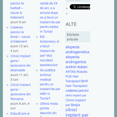
parului la
varsta de 24
barbati –
de ani, s-a
cauze si
sinucis dupa
tratament
ce a facut un
acum 9 ani
implant de par
ALTE
pentru barba
Caderea
in Turcia!
parului la
Etichete
femei – cauze
Edi
articole
si tratament
Iordanescu si-
acum 12 ani,
a facut
alopecia
4 luni
implant de
androgenetica
par! Vezi
Clinici implant
alopecia
rezultatul
gene /
androgenica
spectaculos!
sprancene din
andrei duban
strainatate
Se justifica
ARTAS Robotic
acum 11 ani,
turismul
FUE Hair
3 luni
medical
Transplant
BHR
pentru un
Clinici implant
Hair Transplant
implant de par
gene /
caderea parului
ieftin in
sprancene din
clinici implant par
Turcia?
Romania
Clinici implant
acum 8 ani, 4
Ultima moda
par Belgia
luni
printre
clinici
starurile din
Discutii pre si
implant par