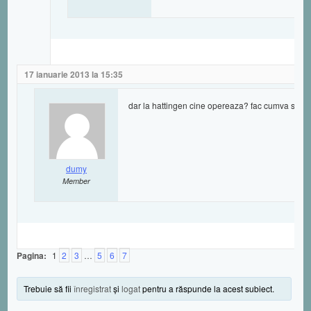
17 ianuarie 2013 la 15:35
dar la hattingen cine opereaza? fac cumva si fue
dumy
Member
Pagina:
1
2
3
…
5
6
7
Trebuie să fii
înregistrat
şi
logat
pentru a răspunde la acest subiect.