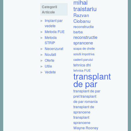
mihai
Categorii
traistariu
Articole
Razvan
Ciobanu
Implant par
vedete
reconstructie
Metoda FUE
barba
reconstructie
Metoda
sprancene
STRIP
Necenzurat
scapa de chelie
Noutati
solutii impotriva
caderii parului
Oferte
tehnica dhi
Utile
tehnica FUE
Vedete
transplant
de par
transplant de par
pret
transplant
de par romania
transplant de
sprancene
transplant
sprancene
Wayne Rooney