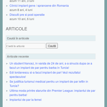
acum 11 ani, 3 luni
Clinici implant gene / sprancene din Romania
acum 8 ani, 4 luni
Discutii pre si post operatie
acum 10 ani, 6 luni
ARTICOLE
Caută în articole
Articole recente
Un student francez, in varsta de 24 de ani, s-a sinucis dupa ce a
facut un implant de par pentru barba in Turcia!
Edi Iordanescu si-a facut implant de par! Vezi rezultatul
spectaculos!
Se justifica turismul medical pentru un implant de par ieftin in
Turcia?
Ultima moda printre starurile din Premier League: implantul de par
pentru barba!
Implantul de par la femei