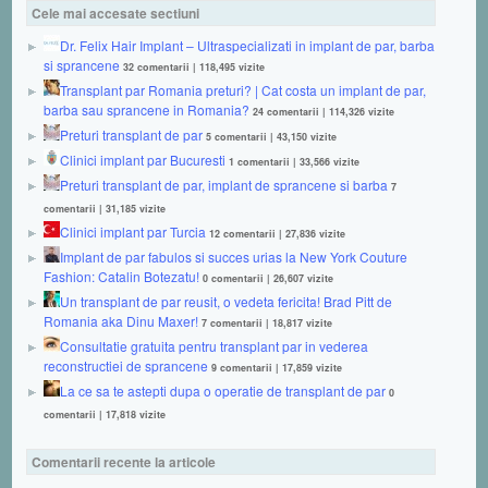
Cele mai accesate sectiuni
Dr. Felix Hair Implant – Ultraspecializati in implant de par, barba
si sprancene
32 comentarii
|
118,495 vizite
Transplant par Romania preturi? | Cat costa un implant de par,
barba sau sprancene in Romania?
24 comentarii
|
114,326 vizite
Preturi transplant de par
5 comentarii
|
43,150 vizite
Clinici implant par Bucuresti
1 comentarii
|
33,566 vizite
Preturi transplant de par, implant de sprancene si barba
7
comentarii
|
31,185 vizite
Clinici implant par Turcia
12 comentarii
|
27,836 vizite
Implant de par fabulos si succes urias la New York Couture
Fashion: Catalin Botezatu!
0 comentarii
|
26,607 vizite
Un transplant de par reusit, o vedeta fericita! Brad Pitt de
Romania aka Dinu Maxer!
7 comentarii
|
18,817 vizite
Consultatie gratuita pentru transplant par in vederea
reconstructiei de sprancene
9 comentarii
|
17,859 vizite
La ce sa te astepti dupa o operatie de transplant de par
0
comentarii
|
17,818 vizite
Comentarii recente la articole