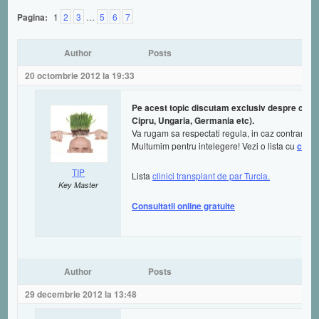
Pagina:
1
2
3
…
5
6
7
Author
Posts
20 octombrie 2012 la 19:33
Pe acest topic discutam exclusiv despre clinici 
Cipru, Ungaria, Germania etc).
Va rugam sa respectati regula, in caz contrar mes
Multumim pentru intelegere! Vezi o lista cu
clinic
TIP
Lista
clinici transplant de par Turcia.
Key Master
Consultatii online gratuite
Author
Posts
29 decembrie 2012 la 13:48