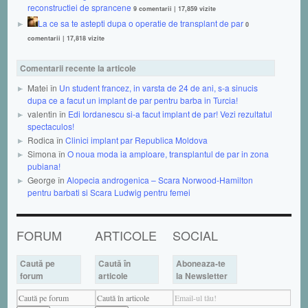
reconstructiei de sprancene
9 comentarii
|
17,859 vizite
La ce sa te astepti dupa o operatie de transplant de par
0
comentarii
|
17,818 vizite
Comentarii recente la articole
Matei în
Un student francez, in varsta de 24 de ani, s-a sinucis
dupa ce a facut un implant de par pentru barba in Turcia!
valentin în
Edi Iordanescu si-a facut implant de par! Vezi rezultatul
spectaculos!
Rodica în
Clinici implant par Republica Moldova
Simona în
O noua moda ia amploare, transplantul de par in zona
pubiana!
George în
Alopecia androgenica – Scara Norwood-Hamilton
pentru barbati si Scara Ludwig pentru femei
FORUM
ARTICOLE
SOCIAL
Caută pe
Caută în
Aboneaza-te
forum
articole
la Newsletter