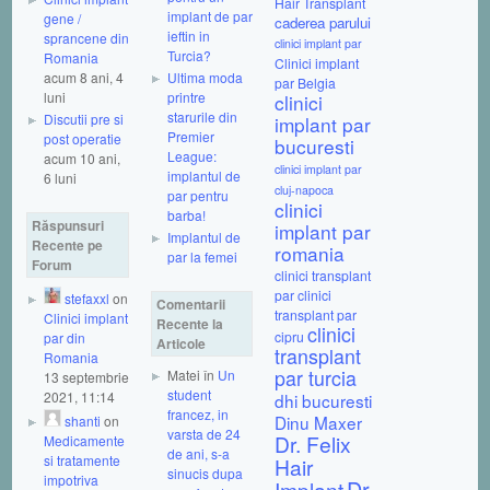
Hair Transplant
implant de par
gene /
caderea parului
ieftin in
sprancene din
clinici implant par
Turcia?
Romania
Clinici implant
acum 8 ani, 4
Ultima moda
par Belgia
luni
printre
clinici
starurile din
Discutii pre si
implant par
Premier
post operatie
bucuresti
League:
acum 10 ani,
clinici implant par
implantul de
6 luni
cluj-napoca
par pentru
clinici
barba!
Răspunsuri
implant par
Implantul de
Recente pe
romania
par la femei
Forum
clinici transplant
par
clinici
stefaxxl
on
Comentarii
transplant par
Clinici implant
Recente la
clinici
cipru
par din
Articole
transplant
Romania
par turcia
Matei în
Un
13 septembrie
student
2021, 11:14
dhi bucuresti
francez, in
Dinu Maxer
shanti
on
varsta de 24
Dr. Felix
Medicamente
de ani, s-a
si tratamente
Hair
sinucis dupa
impotriva
Dr.
Implant