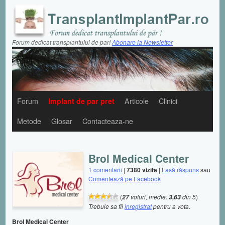
Forum dedicat transplantului de par!
Abonare la Newsletter
Forum
Implant de par pret
Articole
Clinici
Metode
Glosar
Contacteaza-ne
Brol Medical Center
1 comentarii
|
7380 vizite
|
Lasă răspuns
sau
Comentează pe Facebook
(
voturi, medie:
din 5
)
27
3,63
Trebuie sa fii
inregistrat
pentru a vota.
Brol Medical Center