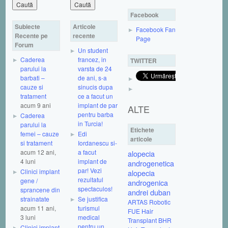
Facebook
Subiecte
Articole
Facebook Fan
Recente pe
recente
Page
Forum
Un student
Caderea
francez, in
TWITTER
parului la
varsta de 24
barbati –
de ani, s-a
cauze si
sinucis dupa
tratament
ce a facut un
acum 9 ani
implant de par
ALTE
pentru barba
Caderea
in Turcia!
parului la
Etichete
femei – cauze
Edi
articole
si tratament
Iordanescu si-
acum 12 ani,
a facut
alopecia
4 luni
implant de
androgenetica
par! Vezi
Clinici implant
alopecia
rezultatul
gene /
androgenica
spectaculos!
sprancene din
andrei duban
strainatate
Se justifica
ARTAS Robotic
acum 11 ani,
turismul
FUE Hair
3 luni
medical
Transplant
BHR
pentru un
Clinici implant