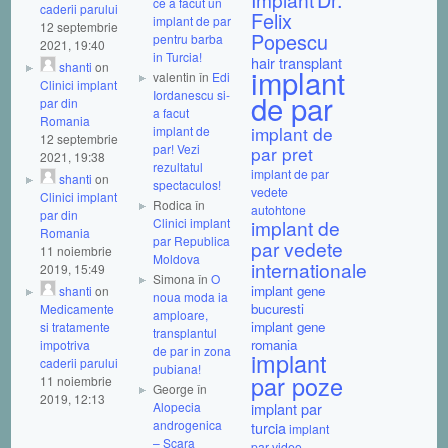
ce a facut un
caderii parului
Felix
implant de par
12 septembrie
Popescu
pentru barba
2021, 19:40
in Turcia!
hair transplant
shanti
on
implant
valentin în
Edi
Clinici implant
Iordanescu si-
de par
par din
a facut
Romania
implant de
implant de
12 septembrie
par! Vezi
par pret
2021, 19:38
rezultatul
implant de par
shanti
on
spectaculos!
vedete
Clinici implant
Rodica în
autohtone
par din
Clinici implant
implant de
Romania
par Republica
par vedete
11 noiembrie
Moldova
internationale
2019, 15:49
Simona în
O
implant gene
shanti
on
noua moda ia
bucuresti
Medicamente
amploare,
implant gene
si tratamente
transplantul
romania
impotriva
de par in zona
implant
caderii parului
pubiana!
par poze
11 noiembrie
George în
2019, 12:13
Alopecia
implant par
androgenica
turcia
implant
– Scara
par video