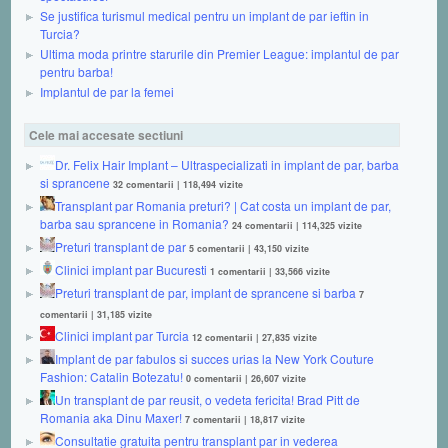
Se justifica turismul medical pentru un implant de par ieftin in
Turcia?
Ultima moda printre starurile din Premier League: implantul de par
pentru barba!
Implantul de par la femei
Cele mai accesate sectiuni
Dr. Felix Hair Implant – Ultraspecializati in implant de par, barba
si sprancene
32 comentarii
|
118,494 vizite
Transplant par Romania preturi? | Cat costa un implant de par,
barba sau sprancene in Romania?
24 comentarii
|
114,325 vizite
Preturi transplant de par
5 comentarii
|
43,150 vizite
Clinici implant par Bucuresti
1 comentarii
|
33,566 vizite
Preturi transplant de par, implant de sprancene si barba
7
comentarii
|
31,185 vizite
Clinici implant par Turcia
12 comentarii
|
27,835 vizite
Implant de par fabulos si succes urias la New York Couture
Fashion: Catalin Botezatu!
0 comentarii
|
26,607 vizite
Un transplant de par reusit, o vedeta fericita! Brad Pitt de
Romania aka Dinu Maxer!
7 comentarii
|
18,817 vizite
Consultatie gratuita pentru transplant par in vederea