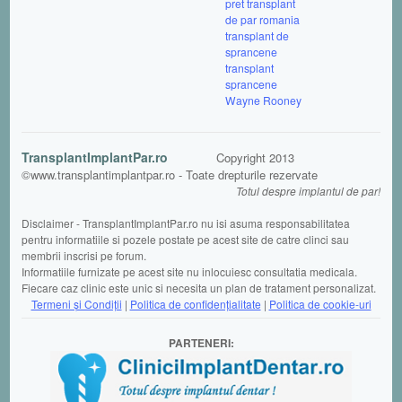
pret
transplant
de par romania
transplant de
sprancene
transplant
sprancene
Wayne Rooney
TransplantImplantPar.ro
Copyright 2013
©www.transplantimplantpar.ro - Toate drepturile rezervate
Totul despre implantul de par!
Disclaimer - TransplantImplantPar.ro nu isi asuma responsabilitatea
pentru informatiile si pozele postate pe acest site de catre clinci sau
membrii inscrisi pe forum.
Informatiile furnizate pe acest site nu inlocuiesc consultatia medicala.
Fiecare caz clinic este unic si necesita un plan de tratament personalizat.
Termeni şi Condiții
|
Politica de confidențialitate
|
Politica de cookie-uri
PARTENERI: