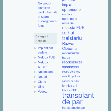
Norwood-
implant
Hamilton
sprancene
pentru barbati
implant
si Scara
sprancene
Ludwig pentru
romania
femei
metoda FUE
mihai
Categorii
traistariu
Articole
Razvan
Ciobanu
Implant par
vedete
reconstructie
Metoda FUE
barba
reconstructie
Metoda
sprancene
STRIP
Necenzurat
scapa de chelie
Noutati
solutii impotriva
caderii parului
Oferte
tehnica dhi
Utile
tehnica FUE
Vedete
transplant
de par
transplant de par