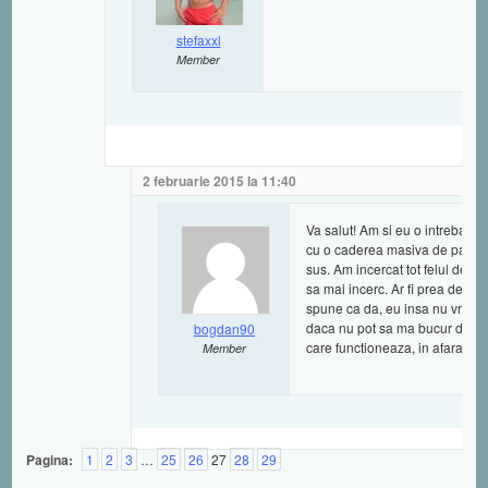
stefaxxl
Member
2 februarie 2015 la 11:40
Va salut! Am si eu o intrebare.
cu o caderea masiva de par in s
sus. Am incercat tot felul de tr
sa mai incerc. Ar fi prea devr
spune ca da, eu insa nu vreau 
daca nu pot sa ma bucur de el 
bogdan90
care functioneaza, in afara de
Member
Pagina:
1
2
3
…
25
26
27
28
29