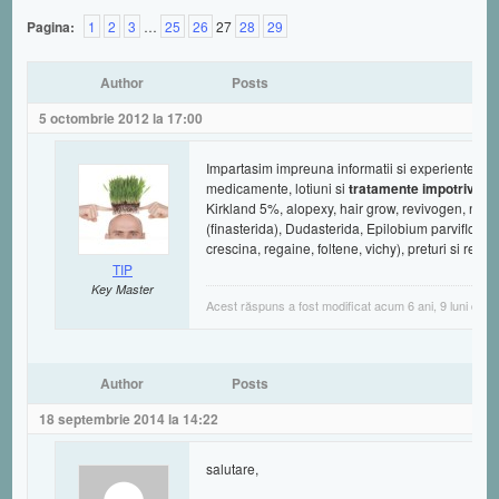
Pagina:
1
2
3
…
25
26
27
28
29
Author
Posts
5 octombrie 2012 la 17:00
Impartasim impreuna informatii si experiente des
medicamente, lotiuni si
tratamente impotriva ca
Kirkland 5%, alopexy, hair grow, revivogen, na
(finasterida), Dudasterida, Epilobium parviflorum
crescina, regaine, foltene, vichy), preturi si rezult
TIP
Key Master
Acest răspuns a fost modificat acum 6 ani, 9 luni de
Author
Posts
18 septembrie 2014 la 14:22
salutare,