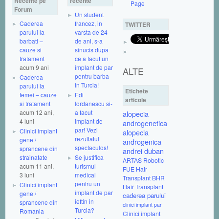
Recente pe
recente
Page
Forum
Un student
Caderea
francez, in
TWITTER
parului la
varsta de 24
barbati –
de ani, s-a
cauze si
sinucis dupa
tratament
ce a facut un
acum 9 ani
implant de par
ALTE
pentru barba
Caderea
in Turcia!
parului la
Etichete
femei – cauze
Edi
articole
si tratament
Iordanescu si-
acum 12 ani,
a facut
alopecia
4 luni
implant de
androgenetica
par! Vezi
Clinici implant
alopecia
rezultatul
gene /
androgenica
spectaculos!
sprancene din
andrei duban
strainatate
Se justifica
ARTAS Robotic
acum 11 ani,
turismul
FUE Hair
3 luni
medical
Transplant
BHR
pentru un
Clinici implant
Hair Transplant
implant de par
gene /
caderea parului
ieftin in
sprancene din
clinici implant par
Turcia?
Romania
Clinici implant