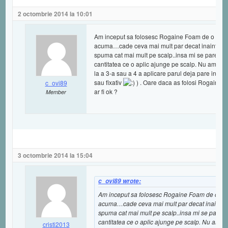
2 octombrie 2014 la 10:01
Am inceput sa folosesc Rogaine Foam de o sa
acuma…cade ceva mai mult par decat inainte dar
spuma cat mai mult pe scalp..insa mi se pare ca se
cantitatea ce o aplic ajunge pe scalp. Nu am par
la a 3-a sau a 4 a aplicare parul deja pare incarc
sau fixativ
) . Oare daca as folosi Rogaine
c_ovi89
ar fi ok ?
Member
3 octombrie 2014 la 15:04
c_ovi89 wrote:
Am inceput sa folosesc Rogaine Foam de o s
acuma…cade ceva mai mult par decat inainte da
spuma cat mai mult pe scalp..insa mi se pare ca 
cantitatea ce o aplic ajunge pe scalp. Nu am p
cristi2013