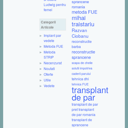
sprancene
Ludwig pentru
romania
femei
metoda FUE
mihai
Categorii
traistariu
Articole
Razvan
Ciobanu
Implant par
vedete
reconstructie
Metoda FUE
barba
reconstructie
Metoda
sprancene
STRIP
Necenzurat
scapa de chelie
Noutati
solutii impotriva
caderii parului
Oferte
tehnica dhi
Utile
tehnica FUE
Vedete
transplant
de par
transplant de par
pret
transplant
de par romania
transplant de
sprancene