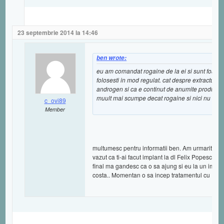
23 septembrie 2014 la 14:46
ben wrote:
eu am comandat rogaine de la ei si sunt foarte ok
folosesti in mod regulat. cat despre extractul de 
androgen si ca e continut de anumite produse im
muult mai scumpe decat rogaine si nici nu stiu
c_ovi89
Member
multumesc pentru informatii ben. Am urmarit cate
vazut ca ti-ai facut implant la dl Felix Popescu. C
final ma gandesc ca o sa ajung si eu la un implan
costa.. Momentan o sa incep tratamentul cu Ro