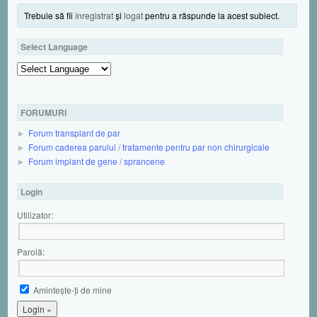
Trebuie să fii
înregistrat
şi
logat
pentru a răspunde la acest subiect.
Select Language
Powered by
FORUMURI
Forum transplant de par
Forum caderea parului / tratamente pentru par non chirurgicale
Forum implant de gene / sprancene
Login
Utilizator:
Parolă:
Aminteşte-ţi de mine