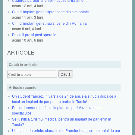
Caderea parului la femei – cauze si tratament
acum 12 ani, 4 luni
Clinici implant gene / sprancene din strainatate
acum 11 ani, 3 luni
Clinici implant gene / sprancene din Romania
acum 8 ani, 4 luni
Discutii pre si post operatie
acum 10 ani, 6 luni
ARTICOLE
Caută în articole
Articole recente
Un student francez, in varsta de 24 de ani, s-a sinucis dupa ce a
facut un implant de par pentru barba in Turcia!
Edi Iordanescu si-a facut implant de par! Vezi rezultatul
spectaculos!
Se justifica turismul medical pentru un implant de par ieftin in
Turcia?
Ultima moda printre starurile din Premier League: implantul de par