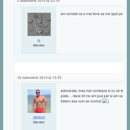
2 noiembrie 2014 la 22:19
am constat ca e mai bine sa me spal pe par
je
Member
18 noiembrie 2014 la 13:33
adevarata, insa mai conteaza si cu ce te s
piata… daca tot ne-am pus par si am suportat 
tratam asa cum se cuvine!
stefaxxl
Member