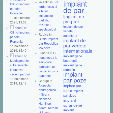
implant
valentin în
Edi
Clinici implant
Iordanescu si-
de par
par din
a facut
Romania
implant de
implant de
12 septembrie
par! Vezi
par pret
2021, 19:38
rezultatul
implant de par
shanti
on
spectaculos!
vedete
Clinici implant
Rodica în
autohtone
par din
Clinici implant
implant de
Romania
par Republica
par vedete
11 noiembrie
Moldova
internationale
2019, 15:49
Simona în
O
implant gene
shanti
on
noua moda ia
bucuresti
Medicamente
amploare,
implant gene
si tratamente
transplantul
romania
impotriva
de par in zona
implant
caderii parului
pubiana!
par poze
11 noiembrie
George în
2019, 12:13
Alopecia
implant par
androgenica
turcia
implant
– Scara
par video
Norwood-
implant
Hamilton
sprancene
pentru barbati
implant
si Scara