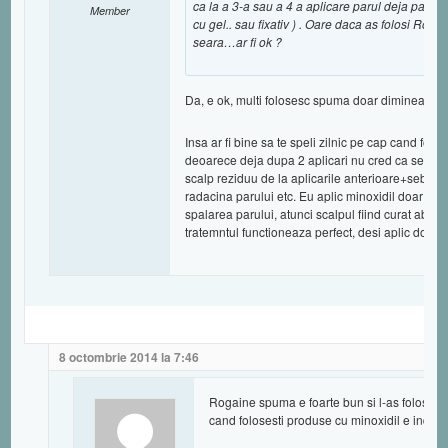
ca la a 3-a sau a 4 a aplicare parul deja pare i
Member
cu gel.. sau fixativ ) . Oare daca as folosi R
seara…ar fi ok ?
Da, e ok, multi folosesc spuma doar dimineata.
Insa ar fi bine sa te speli zilnic pe cap cand folo
deoarece deja dupa 2 aplicari nu cred ca se m
scalp reziduu de la aplicarile anterioare+sebum
radacina parului etc. Eu aplic minoxidil doar 1 d
spalarea parului, atunci scalpul fiind curat abs
tratemntul functioneaza perfect, desi aplic doar o
8 octombrie 2014 la 7:46
Rogaine spuma e foarte bun si l-as folosi atat
cand folosesti produse cu minoxidil e indicat