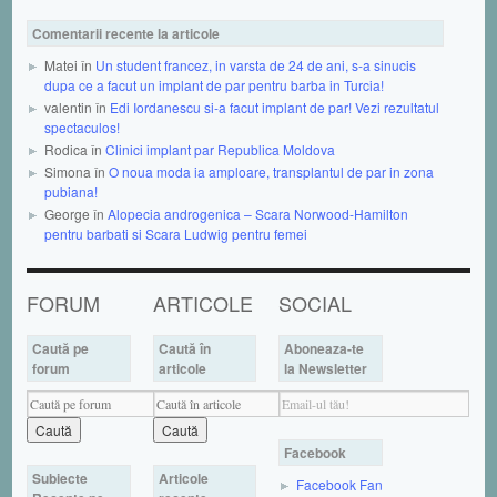
Comentarii recente la articole
Matei în
Un student francez, in varsta de 24 de ani, s-a sinucis
dupa ce a facut un implant de par pentru barba in Turcia!
valentin în
Edi Iordanescu si-a facut implant de par! Vezi rezultatul
spectaculos!
Rodica în
Clinici implant par Republica Moldova
Simona în
O noua moda ia amploare, transplantul de par in zona
pubiana!
George în
Alopecia androgenica – Scara Norwood-Hamilton
pentru barbati si Scara Ludwig pentru femei
FORUM
ARTICOLE
SOCIAL
Caută pe
Caută în
Aboneaza-te
forum
articole
la Newsletter
Facebook
Subiecte
Articole
Facebook Fan