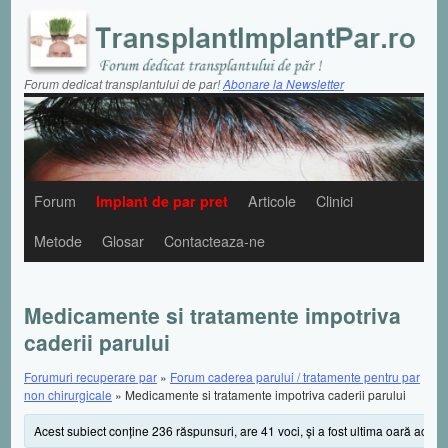
Forum dedicat transplantului de par!
Abonare la Newsletter
Forum
Implant de par pret
Articole
Clinici
Metode
Glosar
Contacteaza-ne
Medicamente si tratamente impotriva
caderii parului
Forumuri recuperare par
»
Forum caderea parului / tratamente pentru par
non chirurgicale
»
Medicamente si tratamente impotriva caderii parului
Acest subiect conţine 236 răspunsuri, are 41 voci, şi a fost ultima oară actua