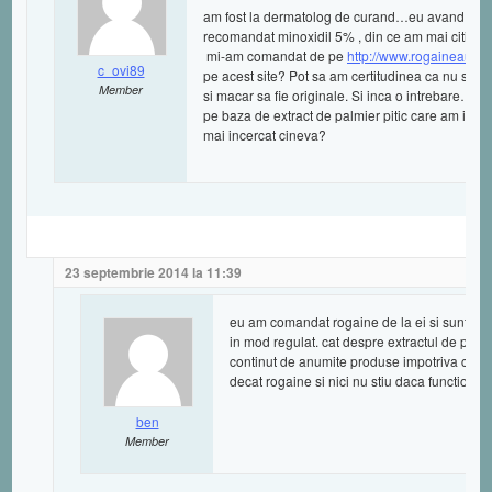
am fost la dermatolog de curand…eu avand prob
recomandat minoxidil 5% , din ce am mai citit pe 
mi-am comandat de pe
http://www.rogaineauten
c_ovi89
pe acest site? Pot sa am certitudinea ca nu sun
Member
si macar sa fie originale. Si inca o intrebare…
pe baza de extract de palmier pitic care am int
mai incercat cineva?
23 septembrie 2014 la 11:39
eu am comandat rogaine de la ei si sunt foarte
in mod regulat. cat despre extractul de palmi
continut de anumite produse impotriva cader
decat rogaine si nici nu stiu daca functione
ben
Member