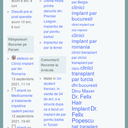
acum 8 ani, 4
Ultima moda
par Belgia
luni
printre
clinici
starurile din
Discutii pre si
implant par
Premier
post operatie
bucuresti
League:
acum 10 ani,
clinici implant par
implantul de
6 luni
cluj-napoca
par pentru
clinici
barba!
Răspunsuri
implant par
Implantul de
Recente pe
romania
par la femei
Forum
clinici transplant
par
clinici
stefaxxl
on
Comentarii
transplant par
Clinici implant
Recente la
clinici
cipru
par din
Articole
transplant
Romania
par turcia
Matei în
Un
13 septembrie
student
2021, 11:14
dhi bucuresti
francez, in
Dinu Maxer
shanti
on
varsta de 24
Dr. Felix
Medicamente
de ani, s-a
si tratamente
Hair
sinucis dupa
impotriva
Dr.
Implant
ce a facut un
caderii parului
Felix
implant de par
12 septembrie
Popescu
pentru barba
2021, 19:40
in Turcia!
hair transplant
shanti
on