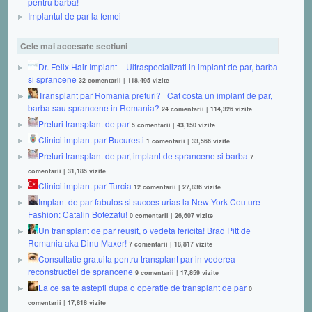
pentru barba!
Implantul de par la femei
Cele mai accesate sectiuni
Dr. Felix Hair Implant – Ultraspecializati in implant de par, barba
si sprancene
32 comentarii
|
118,495 vizite
Transplant par Romania preturi? | Cat costa un implant de par,
barba sau sprancene in Romania?
24 comentarii
|
114,326 vizite
Preturi transplant de par
5 comentarii
|
43,150 vizite
Clinici implant par Bucuresti
1 comentarii
|
33,566 vizite
Preturi transplant de par, implant de sprancene si barba
7
comentarii
|
31,185 vizite
Clinici implant par Turcia
12 comentarii
|
27,836 vizite
Implant de par fabulos si succes urias la New York Couture
Fashion: Catalin Botezatu!
0 comentarii
|
26,607 vizite
Un transplant de par reusit, o vedeta fericita! Brad Pitt de
Romania aka Dinu Maxer!
7 comentarii
|
18,817 vizite
Consultatie gratuita pentru transplant par in vederea
reconstructiei de sprancene
9 comentarii
|
17,859 vizite
La ce sa te astepti dupa o operatie de transplant de par
0
comentarii
|
17,818 vizite