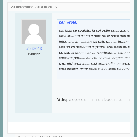
20 octombrie 2014 la 20:07
ben wrote:
da, faza cu spalatul la cel putin doua zile e m
mea spunea ca nu e bine sa te speli atat de des 
informatii am inteles ca este un mit, treaba asta
nici un fel podoaba capilara. asa incat nu vad
cristi2013
pe cap la doua zile. am perioade in care ma spa
Member
caderea parului din cauza asta. bagati minoxidil
cap, nici prea mult, nici prea putin. eu prefer 
varii motive. chiar daca e mai scumpa decat a
Ai dreptate, este un mit, nu afecteaza cu nimic 