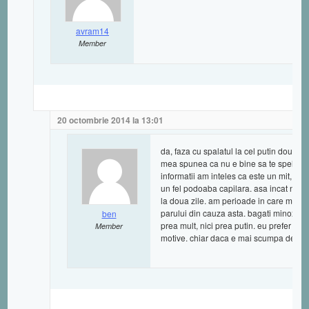
avram14
Member
20 octombrie 2014 la 13:01
da, faza cu spalatul la cel putin doua z
mea spunea ca nu e bine sa te speli atat
informatii am inteles ca este un mit, tre
un fel podoaba capilara. asa incat nu 
la doua zile. am perioade in care ma sp
parului din cauza asta. bagati minoxidil 
ben
prea mult, nici prea putin. eu prefer in 
Member
motive. chiar daca e mai scumpa decat