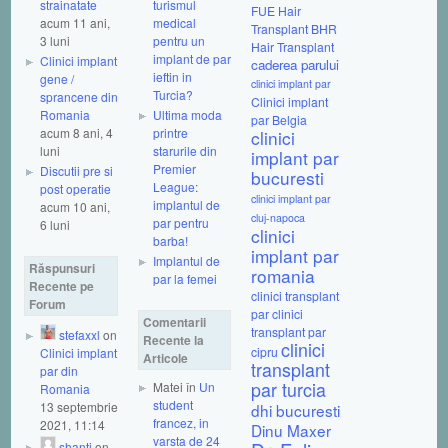
strainatate
turismul
FUE Hair
acum 11 ani,
medical
Transplant
BHR
3 luni
pentru un
Hair Transplant
implant de par
Clinici implant
caderea parului
ieftin in
gene /
clinici implant par
Turcia?
sprancene din
Clinici implant
Romania
Ultima moda
par Belgia
acum 8 ani, 4
printre
clinici
luni
starurile din
implant par
Premier
Discutii pre si
bucuresti
League:
post operatie
clinici implant par
implantul de
acum 10 ani,
cluj-napoca
par pentru
6 luni
clinici
barba!
implant par
Implantul de
Răspunsuri
romania
par la femei
Recente pe
clinici transplant
Forum
par
clinici
Comentarii
transplant par
stefaxxl
on
Recente la
clinici
cipru
Clinici implant
Articole
transplant
par din
par turcia
Matei în
Un
Romania
student
13 septembrie
dhi bucuresti
francez, in
2021, 11:14
Dinu Maxer
varsta de 24
shanti
on