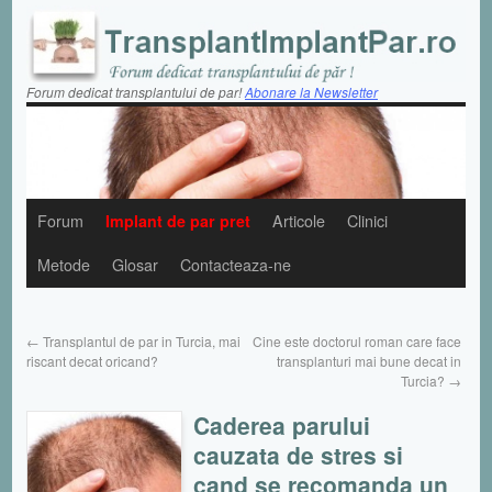
Forum dedicat transplantului de par!
Abonare la Newsletter
Forum
Implant de par pret
Articole
Clinici
Metode
Glosar
Contacteaza-ne
←
Transplantul de par in Turcia, mai
Cine este doctorul roman care face
riscant decat oricand?
transplanturi mai bune decat in
Turcia?
→
Caderea parului
cauzata de stres si
cand se recomanda un