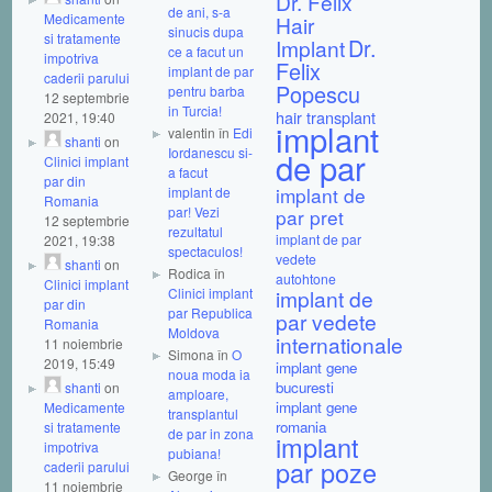
Dr. Felix
de ani, s-a
Medicamente
Hair
sinucis dupa
si tratamente
Dr.
Implant
ce a facut un
impotriva
Felix
implant de par
caderii parului
Popescu
pentru barba
12 septembrie
in Turcia!
hair transplant
2021, 19:40
implant
valentin în
Edi
shanti
on
Iordanescu si-
de par
Clinici implant
a facut
par din
implant de
implant de
Romania
par! Vezi
par pret
12 septembrie
rezultatul
implant de par
2021, 19:38
spectaculos!
vedete
shanti
on
Rodica în
autohtone
Clinici implant
Clinici implant
implant de
par din
par Republica
par vedete
Romania
Moldova
internationale
11 noiembrie
Simona în
O
2019, 15:49
implant gene
noua moda ia
bucuresti
shanti
on
amploare,
implant gene
Medicamente
transplantul
romania
si tratamente
de par in zona
implant
impotriva
pubiana!
par poze
caderii parului
George în
11 noiembrie