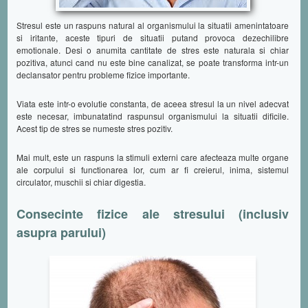
Stresul este un raspuns natural al organismului la situatii amenintatoare
si iritante, aceste tipuri de situatii putand provoca dezechilibre
emotionale. Desi o anumita cantitate de stres este naturala si chiar
pozitiva, atunci cand nu este bine canalizat, se poate transforma intr-un
declansator pentru probleme fizice importante.
Viata este intr-o evolutie constanta, de aceea stresul la un nivel adecvat
este necesar, imbunatatind raspunsul organismului la situatii dificile.
Acest tip de stres se numeste stres pozitiv.
Mai mult, este un raspuns la stimuli externi care afecteaza multe organe
ale corpului si functionarea lor, cum ar fi creierul, inima, sistemul
circulator, muschii si chiar digestia.
Consecinte fizice ale stresului (inclusiv
asupra parului)