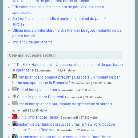
facut un implant de par pentru barba in Turcia!
Edi Iordanescu si-a facut implant de par! Vezi rezultatul
spectaculos!
Se justifica turismul medical pentru un implant de par ieftin in
Turcia?
Ultima moda printre starurile din Premier League: implantul de par
pentru barba!
Implantul de par la femei
Cele mai accesate sectiuni
Dr. Felix Hair Implant – Ultraspecializati in implant de par, barba
si sprancene
32 comentarii
|
118,491 vizite
Transplant par Romania preturi? | Cat costa un implant de par,
barba sau sprancene in Romania?
24 comentarii
|
114,325 vizite
Preturi transplant de par
5 comentarii
|
43,150 vizite
Clinici implant par Bucuresti
1 comentarii
|
33,566 vizite
Preturi transplant de par, implant de sprancene si barba
7
comentarii
|
31,185 vizite
Clinici implant par Turcia
12 comentarii
|
27,835 vizite
Implant de par fabulos si succes urias la New York Couture
Fashion: Catalin Botezatu!
0 comentarii
|
26,606 vizite
Un transplant de par reusit, o vedeta fericita! Brad Pitt de