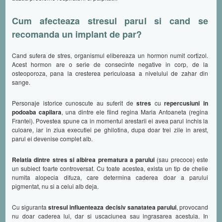
Cum afecteaza stresul parul si cand se
recomanda un implant de par?
Cand sufera de stres, organismul elibereaza un hormon numit cortizol.
Acest hormon are o serie de consecinte negative in corp, de la
osteoporoza, pana la cresterea periculoasa a nivelului de zahar din
sange.
Personaje istorice cunoscute au suferit de
stres
cu
repercusiuni in
podoaba capilara
, una dintre ele fiind regina Maria Antoaneta (regina
Frantei). Povestea spune ca in momentul arestarii ei avea parul inchis la
culoare, iar in ziua executiei pe ghilotina, dupa doar trei zile in arest,
parul ei devenise complet alb.
Relatia dintre stres si albirea prematura a parului
(sau precoce) este
un subiect foarte controversat. Cu toate acestea, exista un tip de chelie
numita alopecia difuza, care determina caderea doar a parului
pigmentat, nu si a celui alb deja.
Cu siguranta
stresul influenteaza decisiv sanatatea parului
, provocand
nu doar caderea lui, dar si uscaciunea sau ingrasarea acestuia. In