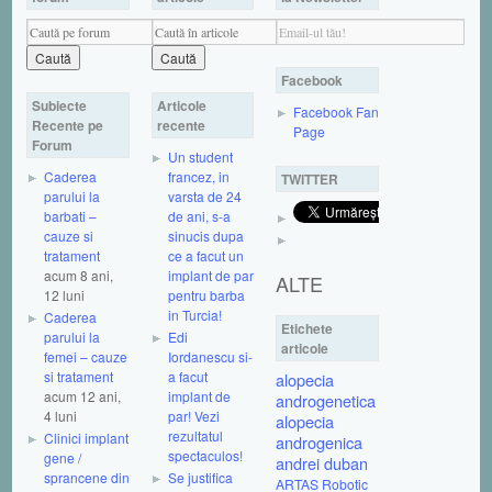
Facebook
Subiecte
Articole
Facebook Fan
Recente pe
recente
Page
Forum
Un student
Caderea
francez, in
TWITTER
parului la
varsta de 24
barbati –
de ani, s-a
cauze si
sinucis dupa
tratament
ce a facut un
acum 8 ani,
implant de par
ALTE
12 luni
pentru barba
in Turcia!
Caderea
Etichete
parului la
Edi
articole
femei – cauze
Iordanescu si-
si tratament
a facut
alopecia
acum 12 ani,
implant de
androgenetica
4 luni
par! Vezi
alopecia
rezultatul
Clinici implant
androgenica
spectaculos!
gene /
andrei duban
sprancene din
Se justifica
ARTAS Robotic