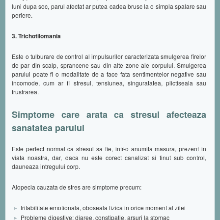
luni dupa soc, parul afectat ar putea cadea brusc la o simpla spalare sau
periere.
3. Trichotilomania
Este o tulburare de control al impulsurilor caracterizata smulgerea firelor
de par din scalp, sprancene sau din alte zone ale corpului. Smulgerea
parului poate fi o modalitate de a face fata sentimentelor negative sau
incomode, cum ar fi stresul, tensiunea, singuratatea, plictiseala sau
frustrarea.
Simptome care arata ca stresul afecteaza
sanatatea parului
Este perfect normal ca stresul sa fie, intr-o anumita masura, prezent in
viata noastra, dar, daca nu este corect canalizat si tinut sub control,
dauneaza intregului corp.
Alopecia cauzata de stres are simptome precum:
Iritabilitate emotionala, oboseala fizica in orice moment al zilei
Probleme digestive: diaree, constipatie, arsuri la stomac