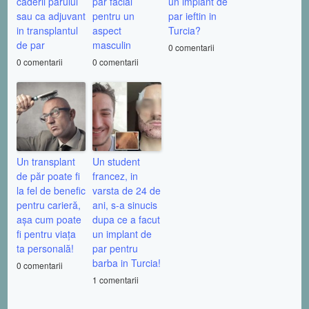
caderii parului
par facial
un implant de
sau ca adjuvant
pentru un
par ieftin in
in transplantul
aspect
Turcia?
de par
masculin
0 comentarii
0 comentarii
0 comentarii
Un transplant
Un student
de păr poate fi
francez, in
la fel de benefic
varsta de 24 de
pentru carieră,
ani, s-a sinucis
așa cum poate
dupa ce a facut
fi pentru viața
un implant de
ta personală!
par pentru
barba in Turcia!
0 comentarii
1 comentarii