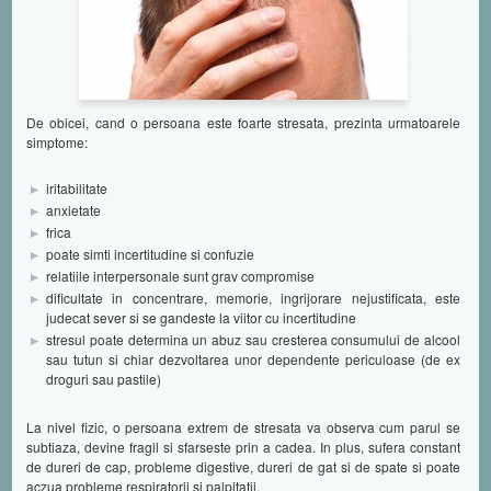
De obicei, cand o persoana este foarte stresata, prezinta urmatoarele
simptome:
iritabilitate
anxietate
frica
poate simti incertitudine si confuzie
relatiile interpersonale sunt grav compromise
dificultate in concentrare, memorie, ingrijorare nejustificata, este
judecat sever si se gandeste la viitor cu incertitudine
stresul poate determina un abuz sau cresterea consumului de alcool
sau tutun si chiar dezvoltarea unor dependente periculoase (de ex
droguri sau pastile)
La nivel fizic, o persoana extrem de stresata va observa cum parul se
subtiaza, devine fragil si sfarseste prin a cadea. In plus, sufera constant
de dureri de cap, probleme digestive, dureri de gat si de spate si poate
aczua probleme respiratorii si palpitatii.