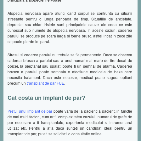
Alopecia nervoasa apare atunci cand corpul se confrunta cu situatii
stresante pentru o lunga perioada de timp. Situatiile de anxietate,
depresie sau chiar tristete sunt principalele cauze ale ceea ce este
cunoscut sub numele de alopecia nervoasa. In aceste cazuri, caderea
parului se produce pe scara larga si foarte brusc, astfel incat in zece zile
se poate pierde tot parul.
Stresul si caderea parului nu trebuie sa fie permanente. Daca se observa
caderea brusca a parului sau a unui numar mai mare de fire decat de
obicei, la pieptanat sau spalat, poate fi un semnal de alarma. Caderea
brusca a parului poate semnala o afectiune medicala de baza care
necesita tratament. Daca este necesar, medicul poate sugera optiuni
precum un
transplant de par FUE
.
Cat costa un implant de par?
Pretul unui implant de par
poate varia de la pacient la pacient, in functie
de mai multi factori, cum ar fi: complexitatea cazului, numarul de grefe de
par necesare a fi transplantate, experienta medicului si intrumentarul
utilizat etc. Pentru a afla daca sunteti un candidat ideal pentru un
transplant de par, puteti sa solicitati o consultatie online.