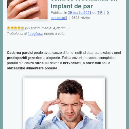
implant de par
Publicat în
29 martie 2021
de
TIP
|
0
comentarii
|
2623 vizite
(
voturi, medie:
din 5
)
25
4,72
Trebuie sa fii
inregistrat
pentru a vota.
Caderea parului
poate avea cauze diferite, nefiind datorata exclusiv unei
predispozitii genetice
la
alopecie
. Exista cazuri de cadere completa a
parului din cauza
stresului
sever, a
nervozitatii
, a
anxietatii
sau a
obiceiurilor alimentare proaste
.