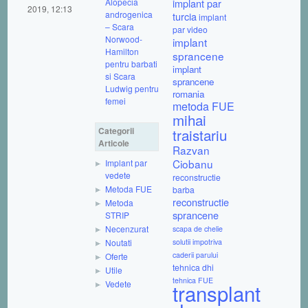
Alopecia
implant par
2019, 12:13
androgenica
turcia
implant
– Scara
par video
Norwood-
implant
Hamilton
sprancene
pentru barbati
implant
si Scara
sprancene
Ludwig pentru
romania
femei
metoda FUE
mihai
Categorii
traistariu
Articole
Razvan
Ciobanu
Implant par
vedete
reconstructie
Metoda FUE
barba
reconstructie
Metoda
sprancene
STRIP
Necenzurat
scapa de chelie
Noutati
solutii impotriva
caderii parului
Oferte
tehnica dhi
Utile
tehnica FUE
Vedete
transplant