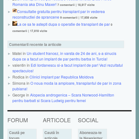
Romania aka Dinu Maxer!
7 comentarii
|
18,817 vizite
Consultatie gratuita pentru transplant par in vederea
reconstructiei de sprancene
9 comentarii
|
17,858 vizite
La ce sa te astepti dupa o operatie de transplant de par
0
comentarii
|
17,818 vizite
Comentarii recente la articole
Matei în
Un student francez, in varsta de 24 de ani, s-a sinucis
dupa ce a facut un implant de par pentru barba in Turcia!
valentin în
Edi Iordanescu si-a facut implant de par! Vezi rezultatul
spectaculos!
Rodica în
Clinici implant par Republica Moldova
Simona în
O noua moda ia amploare, transplantul de par in zona
pubiana!
George în
Alopecia androgenica – Scara Norwood-Hamilton
pentru barbati si Scara Ludwig pentru femei
FORUM
ARTICOLE
SOCIAL
Caută pe
Caută în
Aboneaza-te
forum
articole
la Newsletter