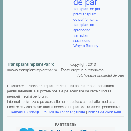
de par
transplant de par
pret
transplant
de par romania
transplant de
sprancene
transplant
sprancene
Wayne Rooney
TransplantImplantPar.ro
Copyright 2013
©www.transplantimplantpar.ro - Toate drepturile rezervate
Totul despre implantul de par!
Disclaimer - TransplantImplantPar.ro nu isi asuma responsabilitatea
pentru informatiile si pozele postate pe acest site de catre clinci sau
membrii inscrisi pe forum.
Informatiile furnizate pe acest site nu inlocuiesc consultatia medicala.
Fiecare caz clinic este unic si necesita un plan de tratament personalizat.
Termeni şi Condiții
|
Politica de confidențialitate
|
Politica de cookie-uri
PARTENERI: