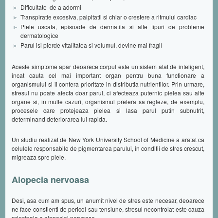
Dificultate de a adormi
Transpiratie excesiva, palpitatii si chiar o crestere a ritmului cardiac
Piele uscata, episoade de dermatita si alte tipuri de probleme
dermatologice
Parul isi pierde vitalitatea si volumul, devine mai fragil
Aceste simptome apar deoarece corpul este un sistem atat de inteligent,
incat cauta cel mai important organ pentru buna functionare a
organismului si ii confera prioritate in distributia nutrientilor. Prin urmare,
stresul nu poate afecta doar parul, ci afecteaza puternic pielea sau alte
organe si, in multe cazuri, organismul prefera sa regleze, de exemplu,
procesele care protejeaza pielea si lasa parul putin subnutrit,
determinand deteriorarea lui rapida.
Un studiu realizat de New York University School of Medicine a aratat ca
celulele responsabile de pigmentarea parului, in conditii de stres crescut,
migreaza spre piele.
Alopecia nervoasa
Desi, asa cum am spus, un anumit nivel de stres este necesar, deoarece
ne face constienti de pericol sau tensiune, stresul necontrolat este cauza
principala a alopeciei nervoase.