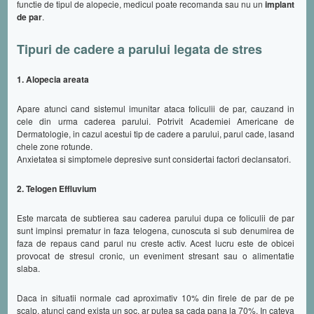
functie de tipul de alopecie, medicul poate recomanda sau nu un
implant
de par
.
Tipuri de cadere a parului legata de stres
1. Alopecia areata
Apare atunci cand sistemul imunitar ataca foliculii de par, cauzand in
cele din urma caderea parului. Potrivit Academiei Americane de
Dermatologie, in cazul acestui tip de cadere a parului, parul cade, lasand
chele zone rotunde.
Anxietatea si simptomele depresive sunt considertai factori declansatori.
2. Telogen Effluvium
Este marcata de subtierea sau caderea parului dupa ce foliculii de par
sunt impinsi prematur in faza telogena, cunoscuta si sub denumirea de
faza de repaus cand parul nu creste activ. Acest lucru este de obicei
provocat de stresul cronic, un eveniment stresant sau o alimentatie
slaba.
Daca in situatii normale cad aproximativ 10% din firele de par de pe
scalp, atunci cand exista un soc, ar putea sa cada pana la 70%. In cateva